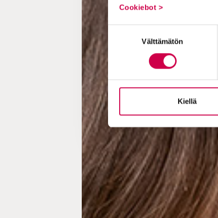
Cookiebot >
Suostumuksen
Välttämätön
valinta
Kiellä