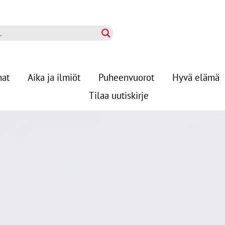
nat
Aika ja ilmiöt
Puheenvuorot
Hyvä elämä
Tilaa uutiskirje