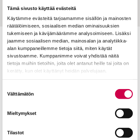
helppoa
Tämä sivusto käyttää evästeitä
Käytämme evästeitä tarjoamamme sisällön ja mainosten
räätälöimiseen, sosiaalisen median ominaisuuksien
tukemiseen ja kävijämäärämme analysoimiseen. Lisäksi
jaamme sosiaalisen median, mainosalan ja analytiikka-
Toimitus
alan kumppaneillemme tietoja siitä, miten käytät
Yhteystiedot
sivustoamme. Kumppanimme voivat yhdistää näitä
tietoja muihin tietoihin, joita olet antanut heille tai joita on
Postiosoite
kerätty, kun olet käyttänyt heidän palvelujaan.
PL 48, 08101 LOHJA
Cookiebot >
Kust
antaja ja j
ulkaisija
Kansan Raamattuseuran Säätiö sr
Suostumuksen
Välttämätön
valinta
Tilaajapalvelu
Mieltymykset
Sana-lehden kampanjat
Kestotilaajan edut
Tilausehdot
Tilastot
Tietosuojalauseke