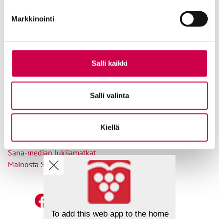
Tilaajapalvelu
Markkinointi
Osoitteenmuutokset
Salli kaikki
Ole meihin yhteydessä
Salli valinta
Tilaa uutiskirje
Lähetä juttuvinkki
Kiellä
Palaute toimitukselle
Suosittele Sanaa
Sana-median lukijamatkat
Mainosta Sana-mediassa
To add this web app to the home