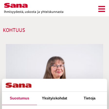
Ihmisyydestä, uskosta ja yhteiskunnasta
KOHTUUS
Suostumus
Yksityiskohdat
Tietoja
KOLUMNI | 08.08.2025
Kainulainen | Luonnon suojeleminen on näin