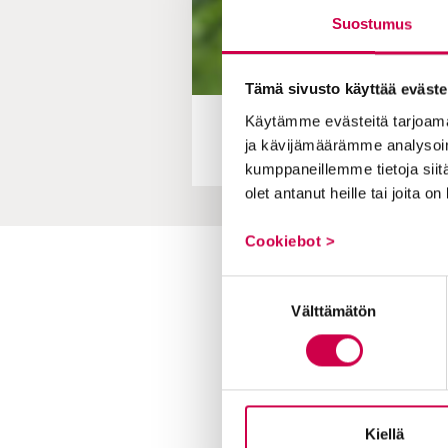
Suostumus
Tämä sivusto käyttää eväste
Käytämme evästeitä tarjoama
ja kävijämäärämme analysoim
kumppaneillemme tietoja siitä
olet antanut heille tai joita o
Cookiebot >
Toimitus
Suostumuksen
Välttämätön
valinta
Yhteystiedot
Postiosoite
PL 48, 08101 LOHJA
Kust
antaja ja j
ulkaisija
Kansa
Kiellä
Raamattuseuran Säätiö sr