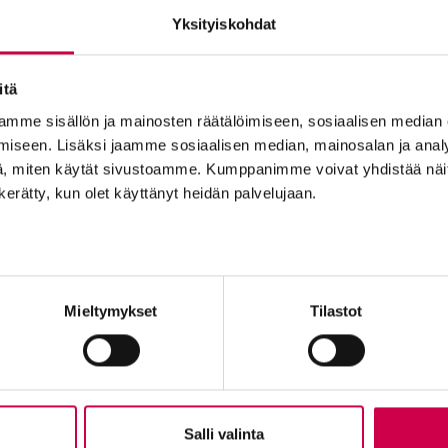
Yksityiskohdat
itä
mme sisällön ja mainosten räätälöimiseen, sosiaalisen median
HYVÄ ELÄMÄ | 21.06.2023
iseen. Lisäksi jaamme sosiaalisen median, mainosalan ja analy
Yhteys luontoon heijastaa yhteyttä Jumalaan
, miten käytät sivustoamme. Kumppanimme voivat yhdistää näitä t
n kerätty, kun olet käyttänyt heidän palvelujaan.
Tilaajapalvelu
Ole me
Mieltymykset
Tilastot
Sana-lehden kampanjat
Tilaa uuti
Kestotilaajan edut
Lähetä ju
Tilausehdot
Palaute t
Tietosuojalauseke
Suositte
Tilaajapalvelu
Sana-med
n
Salli valinta
Osoitteenmuutokset
Mainosta