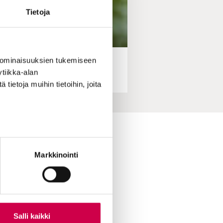
Tietoja
 ominaisuuksien tukemiseen
tiikka-alan
ietoja muihin tietoihin, joita
ihin yhteydessä
Markkinointi
skirje
ttuvinkki
oimitukselle
le Sanaa
ian lukijamatkat
Salli kaikki
 Sana-mediassa