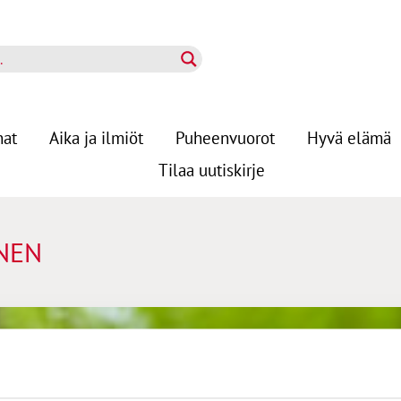
nat
Aika ja ilmiöt
Puheenvuorot
Hyvä elämä
Tilaa uutiskirje
NEN