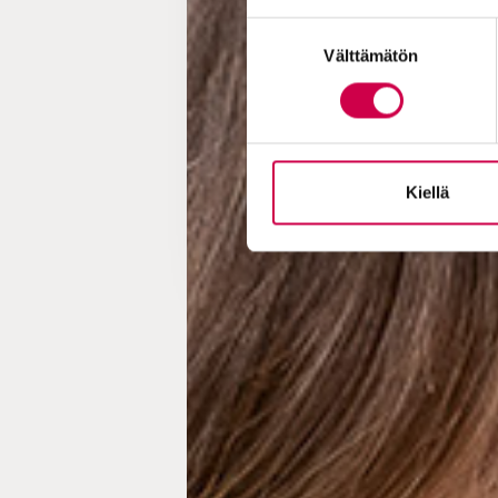
Suostumuksen
Välttämätön
valinta
Kiellä