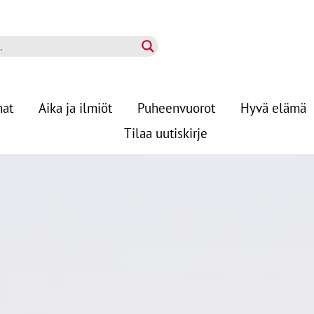
nat
Aika ja ilmiöt
Puheenvuorot
Hyvä elämä
Tilaa uutiskirje