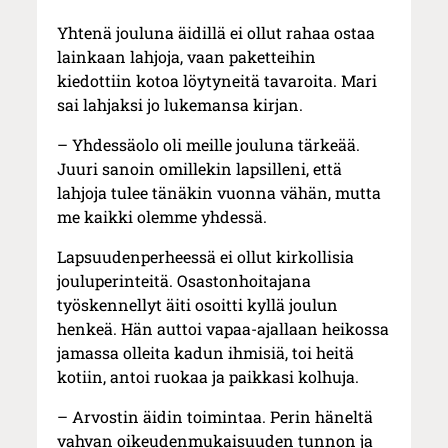
Yhtenä jouluna äidillä ei ollut rahaa ostaa
lainkaan lahjoja, vaan paketteihin
kiedottiin kotoa löytyneitä tavaroita. Mari
sai lahjaksi jo lukemansa kirjan.
– Yhdessäolo oli meille jouluna tärkeää.
Juuri sanoin omillekin lapsilleni, että
lahjoja tulee tänäkin vuonna vähän, mutta
me kaikki olemme yhdessä.
Lapsuudenperheessä ei ollut kirkollisia
jouluperinteitä. Osastonhoitajana
työskennellyt äiti osoitti kyllä joulun
henkeä. Hän auttoi vapaa-ajallaan heikossa
jamassa olleita kadun ihmisiä, toi heitä
kotiin, antoi ruokaa ja paikkasi kolhuja.
– Arvostin äidin toimintaa. Perin häneltä
vahvan oikeudenmukaisuuden tunnon ja