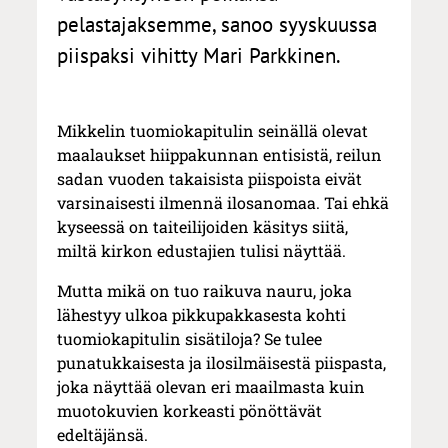
pelastajaksemme, sanoo syyskuussa
piispaksi vihitty Mari Parkkinen.
Mikkelin tuomiokapitulin seinällä olevat
maalaukset hiippakunnan entisistä, reilun
sadan vuoden takaisista piispoista eivät
varsinaisesti ilmennä ilosanomaa. Tai ehkä
kyseessä on taiteilijoiden käsitys siitä,
miltä kirkon edustajien tulisi näyttää.
Mutta mikä on tuo raikuva nauru, joka
lähestyy ulkoa pikkupakkasesta kohti
tuomiokapitulin sisätiloja? Se tulee
punatukkaisesta ja ilosilmäisestä piispasta,
joka näyttää olevan eri maailmasta kuin
muotokuvien korkeasti pönöttävät
edeltäjänsä.