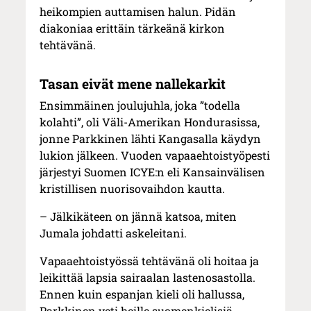
heikompien auttamisen halun. Pidän
diakoniaa erittäin tärkeänä kirkon
tehtävänä.
Tasan eivät mene nallekarkit
Ensimmäinen joulujuhla, joka ”todella
kolahti”, oli Väli-Amerikan Hondurasissa,
jonne Parkkinen lähti Kangasalla käydyn
lukion jälkeen. Vuoden vapaaehtoistyöpesti
järjestyi Suomen ICYE:n eli Kansainvälisen
kristillisen nuorisovaihdon kautta.
– Jälkikäteen on jännä katsoa, miten
Jumala johdatti askeleitani.
Vapaaehtoistyössä tehtävänä oli hoitaa ja
leikittää lapsia sairaalan lastenosastolla.
Ennen kuin espanjan kieli oli hallussa,
Parkkinen veti heille suomenkielisiä