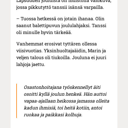
Lapsuuden jouluista on muistona valokuva,
jossa pikkutyttö tanssii isänsä varpailla.
– Tuossa hetkessä on jotain ihanaa. Olin
saanut balettipuvun joululahjaksi. Tanssi
oli minulle hyvin tärkeää.
Vanhemmat erosivat tyttären ollessa
viisivuotias. Yksinhuoltajaäidin, Marin ja
veljen talous oli tiukoilla. Jouluna ei juuri
lahjoja jaettu.
Osastonhoitajana työskennellyt äiti
osoitti kyllä joulun henkeä. Hän auttoi
vapaa-ajallaan heikossa jamassa olleita
kadun ihmisiä, toi heitä kotiin, antoi
ruokaa ja paikkasi kolhuja.