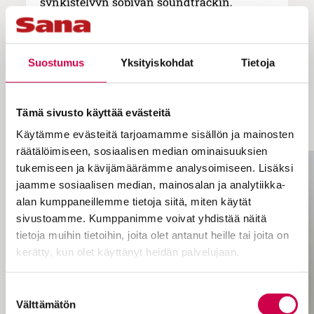
synkistelyyn sopivan soundtrackin,
äänimaiseman.
– Ratkaisukeskeisenä ihmisenä mietin jo
Suostumus
Yksityiskohdat
Tietoja
murehtiessani, miten tilannetta voisi
helpottaa. Elämässä on paljon
vastoinkäymisiä, mutta jos niihin jää
Tämä sivusto käyttää evästeitä
jumiin ja katkeroituu, elämä menee
hukkaan.
Käytämme evästeitä tarjoamamme sisällön ja mainosten
räätälöimiseen, sosiaalisen median ominaisuuksien
tukemiseen ja kävijämäärämme analysoimiseen. Lisäksi
jaamme sosiaalisen median, mainosalan ja analytiikka-
alan kumppaneillemme tietoja siitä, miten käytät
sivustoamme. Kumppanimme voivat yhdistää näitä
tietoja muihin tietoihin, joita olet antanut heille tai joita on
kerätty, kun olet käyttänyt heidän palvelujaan.
Cookiebot >
Suostumuksen
Välttämätön
valinta