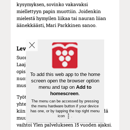
kysymyksen, sovinko vakavaksi
miellettyyn papin muottiin. Joidenkin
mielestä hymyilen liikaa tai nauran liian
äänekkäästi, Mari Parkkinen sanoo.
Levottoman elämän tarkoitus
Suomeen palattuaan Parkkinen meni
Laajasalon kristilliseen opistoon
opiskelemaan radiotyötä. Hän pääsi
To add this web app to the home
nuorisokanava Kiss FM:n ja MTV3:n
screen open the browser option
musiikkiohjelmien juontajaksi.
menu and tap on
Add to
homescreen
.
Työt olivat kivoja, mutta
The menu can be accessed by pressing
yhteiskunnallisista kysymyksistä
the menu hardware button if your device
kiinnostunut toimittaja halusi pian tehdä
has one, or by tapping the top right menu
icon
.
muutakin kuin nuoriso-ohjelmia. Hän
vaihtoi Ylen palvelukseen 15 vuoden ajaksi.