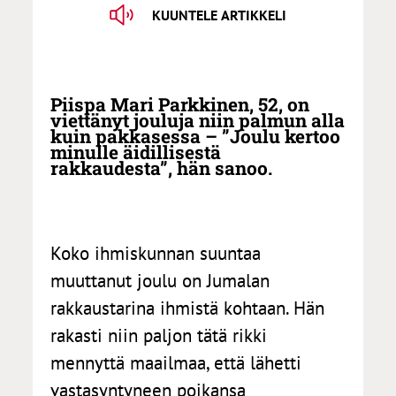
KUUNTELE ARTIKKELI
Piispa Mari Parkkinen, 52, on
viettänyt jouluja niin palmun alla
kuin pakkasessa – ”Joulu kertoo
minulle äidillisestä
rakkaudesta”, hän sanoo.
Koko ihmiskunnan suuntaa
muuttanut joulu on Jumalan
rakkaustarina ihmistä kohtaan. Hän
rakasti niin paljon tätä rikki
mennyttä maailmaa, että lähetti
vastasyntyneen poikansa