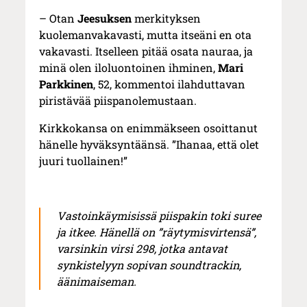
– Otan
Jeesuksen
merkityksen
kuolemanvakavasti, mutta itseäni en ota
vakavasti. Itselleen pitää osata nauraa, ja
minä olen iloluontoinen ihminen,
Mari
Parkkinen
, 52, kommentoi ilahduttavan
piristävää piispanolemustaan.
Kirkkokansa on enimmäkseen osoittanut
hänelle hyväksyntäänsä. ”Ihanaa, että olet
juuri tuollainen!”
Vastoinkäymisissä piispakin toki suree
ja itkee. Hänellä on ”räytymisvirtensä”,
varsinkin virsi 298, jotka antavat
synkistelyyn sopivan soundtrackin,
äänimaiseman.