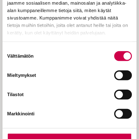
jaamme sosiaalisen median, mainosalan ja analytiikka-
Kurikasta Pirkko Hakola muutti Helsinkiin.
alan kumppaneillemme tietoja siitä, miten käytät
Kerrottiin, että…
sivustoamme. Kumppanimme voivat yhdistää näitä
tietoja muihin tietoihin, joita olet antanut heille tai joita on
kerätty, kun olet käyttänyt heidän palvelujaan.
Cookiebot >
Suostumuksen
KOKEILE KUUKAUSI
Välttämätön
valinta
EUROLLA
Mieltymykset
Tutustu Sanan digitilaukseen
1 € / 1 kk. Se on helppoa ja
Tilastot
turvallista, voit perua
tilauksen milloin hyvänsä.
Markkinointi
Tilaa Sana