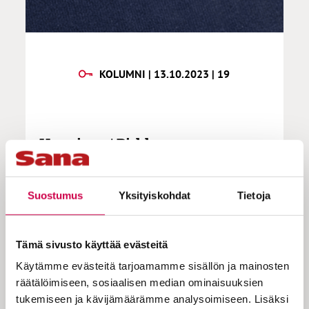
KOLUMNI | 13.10.2023 | 19
Huovinen | Pirkko
Suostumus
Yksityiskohdat
Tietoja
Pirkko Hakola oli äidinkielen opettajani
Norssissa, siis Helsingin normaalilyseossa.
Hän oli syntyjään kurikkalainen.
Tämä sivusto käyttää evästeitä
Sikäläisessä koulussa hän oli opettanut
Käytämme evästeitä tarjoamamme sisällön ja mainosten
1950-luvulla muiden muassa Kalevi
räätälöimiseen, sosiaalisen median ominaisuuksien
Kivistöä, myöhempää maaherraa, ja Jorma
tukemiseen ja kävijämäärämme analysoimiseen. Lisäksi
Laulajaa, josta tuli aikanaan Lapuan piispa.