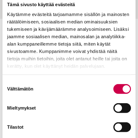
Tämä sivusto käyttää evästeitä
Käytämme evästeitä tarjoamamme sisällön ja mainosten
räätälöimiseen, sosiaalisen median ominaisuuksien
tukemiseen ja kävijämäärämme analysoimiseen. Lisäksi
Toimitus
jaamme sosiaalisen median, mainosalan ja analytiikka-
alan kumppaneillemme tietoja siitä, miten käytät
Yhteystiedot
sivustoamme. Kumppanimme voivat yhdistää näitä
Postiosoite
tietoja muihin tietoihin, joita olet antanut heille tai joita on
PL 48, 08101 LOHJA
kerätty, kun olet käyttänyt heidän palvelujaan.
Kust
antaja ja j
ulkaisija
Kansan Raamattuseuran Säätiö sr
Cookiebot >
Suostumuksen
Välttämätön
valinta
Tilaajapalvelu
Sana-lehden kampanjat
Mieltymykset
Kestotilaajan edut
Tilausehdot
Tilastot
Tietosuojalauseke
Tilaajapalvelu