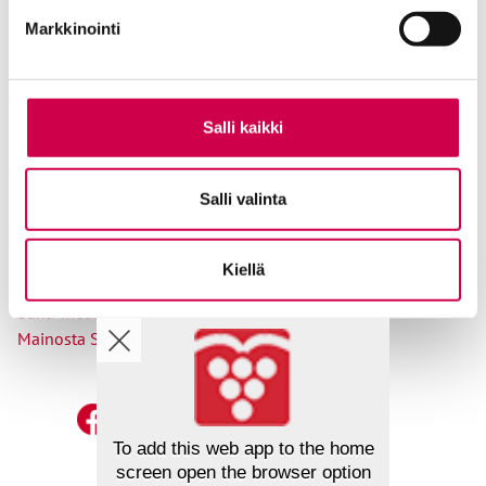
Osoitteenmuutokset
Markkinointi
Salli kaikki
Ole meihin yhteydessä
Salli valinta
Tilaa uutiskirje
Lähetä juttuvinkki
Palaute toimitukselle
Kiellä
Suosittele Sanaa
Sana-median lukijamatkat
Mainosta Sana-mediassa
To add this web app to the home
screen open the browser option