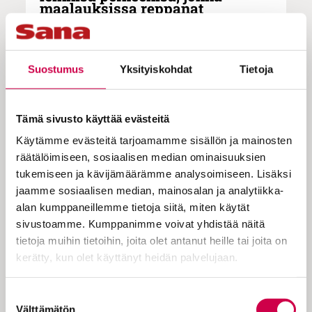
maalauksissa reppanat
piruparat yrittävät saada
hyväksyntää ihmisiltä
Suostumus
Yksityiskohdat
Tietoja
Juhannuksena tuli kuluneeksi tasan
150 vuotta taiteilija Hugo Simbergin
Tämä sivusto käyttää evästeitä
syntymästä. Omana aikanaan
Käytämme evästeitä tarjoamamme sisällön ja mainosten
räätälöimiseen, sosiaalisen median ominaisuuksien
taitelijan teoksia pidettiin outoina ja
tukemiseen ja kävijämäärämme analysoimiseen. Lisäksi
jopa harrastelijamaisina. Sittemmin
jaamme sosiaalisen median, mainosalan ja analytiikka-
suomalaiset ovat ottaneet omakseen
alan kumppaneillemme tietoja siitä, miten käytät
sivustoamme. Kumppanimme voivat yhdistää näitä
hänen lempeät viikatemiehensä ja
tietoja muihin tietoihin, joita olet antanut heille tai joita on
inhimilliset piruparkansa.
kerätty, kun olet käyttänyt heidän palvelujaan.
Cookiebot >
Suostumuksen
Hugo Simberg ja hänen kaksosveljensä
Välttämätön
valinta