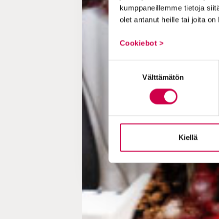
kumppaneillemme tietoja siitä
olet antanut heille tai joita o
Cookiebot >
Suostumuksen
Välttämätön
valinta
Kiellä