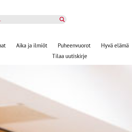
nat
Aika ja ilmiöt
Puheenvuorot
Hyvä elämä
Tilaa uutiskirje