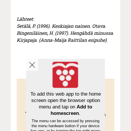
Lähteet:
Setälä, P. (1996). Keskiajan nainen. Otava.
Bingeniläinen, H. (1997). Hengähdä minussa.
Kirjapaja. (Anna-Maija Raittilan esipuhe).
KOKEILE KUUKAUSI
To add this web app to the home
EUROLLA
screen open the browser option
menu and tap on
Add to
Tutustu Sanan digitilaukseen
homescreen
.
The menu can be accessed by pressing
1 € / 1 kk. Se on helppoa ja
the menu hardware button if your device
has one, or by tapping the top right menu