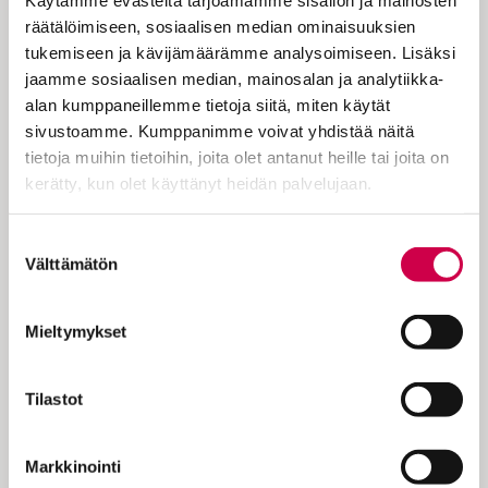
Reininmaalla Bermersheimin
räätälöimiseen, sosiaalisen median ominaisuuksien
aatelisperheeseen. Lapsikatraan nuorin
tukemiseen ja kävijämäärämme analysoimiseen. Lisäksi
lähetettiin kahdeksanvuotiaana
jaamme sosiaalisen median, mainosalan ja analytiikka-
Disibodenbergin benediktiiniläisluostariin,
alan kumppaneillemme tietoja siitä, miten käytät
koska hän oli osoittanut uskonnollista ja
sivustoamme. Kumppanimme voivat yhdistää näitä
akateemista taipumusta.
tietoja muihin tietoihin, joita olet antanut heille tai joita on
Nuori nainen perehtyi teologian lisäksi
kerätty, kun olet käyttänyt heidän palvelujaan.
filosofiaan, luonnontieteisiin, musiikkiin ja
lääketieteeseen. Hänen voi sanoa olla
Cookiebot >
Suostumuksen
huomattavan oppinut, vaikka hän sitä itse
Välttämätön
valinta
vähätteli. Tutkijat ovat selittäneet, että
sanomalla näin hän sai uskottavuutta
väitteelle, että kaikki hänen kirjoituksensa
Mieltymykset
ja sävellyksensä olivat peräisin Jumalasta,
mikä antoi hänelle pohjaa puhua aikana,
Tilastot
jolloin harva nainen sai ääntään kuuluviin.
Bingeniläinen näki näkyjä lapsesta asti.
Markkinointi
Näyt tulivat hänelle fyysisinä kuvina, jotka