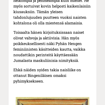
heikompia ja pehmeämpiä kuin miehet. He
myös sortuivat kovin helposti kaikenlaisiin
kiusauksiin. Tämän yleisen
tahdonlujuuden puutteen vuoksi naisten
kohtalona oli olla miestensä alamaisia.
Toisaalta hänen kirjoituksissaan naiset
olivat vahvoja ja aktiivisia. Hän myös
poikkeuksellisesti näki Pyhän Hengen
feminiinisten käsitteiden kautta, vaikka
noudattikin perinteitä käyttäessään
Jumalasta maskuliinisia nimityksiä.
Ehkä näiden syiden takia naisliike on
ottanut Bingeniläisen omaksi
pyhimyksekseen.