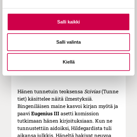
hän sitten kirjasi itselleen ylös runollisin
kuvauksin. Tutkijoiden mukaan hänen
ilmestyksensä olivat samantapaisia kuin
Salli kaikki
muillakin mystikoilla, mutta hän ei
vaipunut ekstaasiin niin kuin monet muut.
Salli valinta
Häneltä hakivat neuvoa niin
Kiellä
silmäätekevät kuin taviksetkin.
Hänen tunnetuin teoksensa
Scivias
(Tunne
tiet) käsittelee näitä ilmestyksiä.
Bingeniläisen maine kasvoi kirjan myötä ja
paavi
Eugenius III
asetti komission
tutkimaan hänen kirjoituksiaan. Kun ne
tunnustettiin aidoiksi, Hildegardista tuli
aikansa julkkis. Häneltä hakivat neuvoa