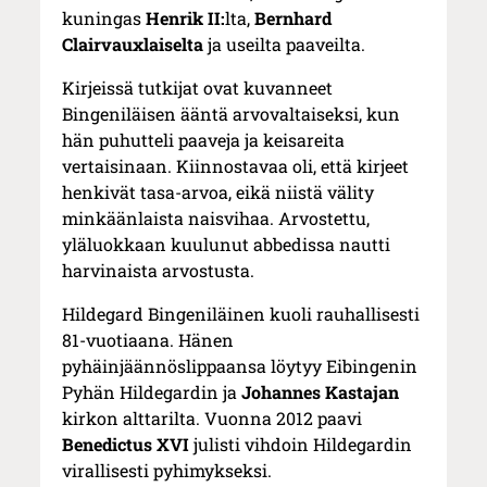
kuningas
Henrik II:
lta,
Bernhard
Clairvauxlaiselta
ja useilta paaveilta.
Kirjeissä tutkijat ovat kuvanneet
Bingeniläisen ääntä arvovaltaiseksi, kun
hän puhutteli paaveja ja keisareita
vertaisinaan. Kiinnostavaa oli, että kirjeet
henkivät tasa-arvoa, eikä niistä välity
minkäänlaista naisvihaa. Arvostettu,
yläluokkaan kuulunut abbedissa nautti
harvinaista arvostusta.
Hildegard Bingeniläinen kuoli rauhallisesti
81-vuotiaana. Hänen
pyhäinjäännöslippaansa löytyy Eibingenin
Pyhän Hildegardin ja
Johannes Kastajan
kirkon alttarilta. Vuonna 2012 paavi
Benedictus XVI
julisti vihdoin Hildegardin
virallisesti pyhimykseksi.