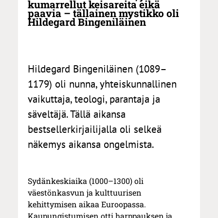
kumarrellut keisareita eikä
paavia – tällainen mystikko oli
Hildegard Bingeniläinen
Hildegard Bingeniläinen (1089–
1179) oli nunna, yhteiskunnallinen
vaikuttaja, teologi, parantaja ja
säveltäjä. Tällä aikansa
bestsellerkirjailijalla oli selkeä
näkemys aikansa ongelmista.
Sydänkeskiaika (1000–1300) oli
väestönkasvun ja kulttuurisen
kehittymisen aikaa Euroopassa.
Kaupungistumisen otti harppauksen ja