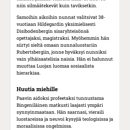
niin silmäätekevät kuin taviksetkin.
Samoihin aikoihin nunnat valitsivat 38-
vuotiaan Hildegardin yksimielisesti
Disibodenbergin sisaryhteisönsä
opettajaksi, magistraksi. Myöhemmin hän
siirtyi sieltä omaan nunnaluostariin
Rubertsbergiin, jonne hyväksyi nunniksi
vain ylhäisaatelisia naisia. Hän ei halunnut
muuttaa Luojan luomaa sosiaalista
hierarkiaa.
Huutia miehille
Paavin aidoksi profeetaksi tunnustama
Bingeniläinen matkusti laajasti ympäri
synnyinmaataan. Hän saarnasi, vieraili
luostareissa ja neuvoi kysyjiä teologisissa ja
moraalisissa ongelmissa.