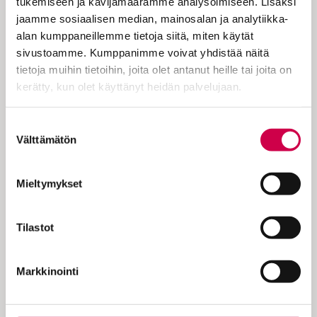
tukemiseen ja kävijämäärämme analysoimiseen. Lisäksi
harjaamiseen tai aamulenkkiin verrattava
jaamme sosiaalisen median, mainosalan ja analytiikka-
arkinen toimenpide. Muistuttaa, miten
alan kumppaneillemme tietoja siitä, miten käytät
mielenhuolto on meille kaikille tarpeen.
sivustoamme. Kumppanimme voivat yhdistää näitä
Kiristelin hampaitani, kun näin kampanjan
tietoja muihin tietoihin, joita olet antanut heille tai joita on
julisteita metroasemilla.…
kerätty, kun olet käyttänyt heidän palvelujaan.
Cookiebot >
Suostumuksen
Välttämätön
valinta
KOKEILE KUUKAUSI
Mieltymykset
EUROLLA
Tilastot
Tutustu Sanan digitilaukseen
1 € / 1 kk. Se on helppoa ja
turvallista, voit perua
Markkinointi
tilauksen milloin hyvänsä.