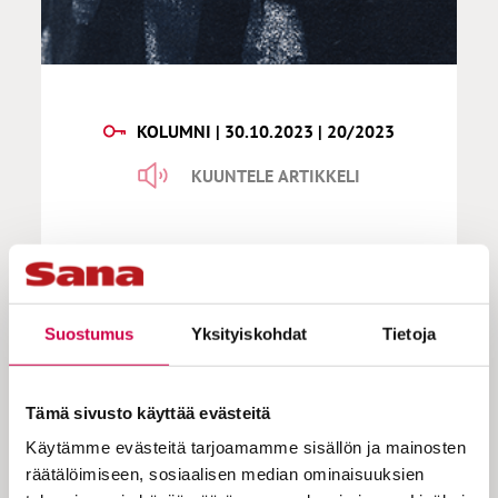
KOLUMNI | 30.10.2023 | 20/2023
KUUNTELE ARTIKKELI
Venho | Teen lohtulistoja talven
varalle
Suostumus
Yksityiskohdat
Tietoja
”Järki hoi, älä jätä – käymättä terapiassa”,
Tämä sivusto käyttää evästeitä
kuului pari vuotta sitten olleen
Käytämme evästeitä tarjoamamme sisällön ja mainosten
mainoskampanjan iskulause. Tarkoitus oli
räätälöimiseen, sosiaalisen median ominaisuuksien
hyvä: tehdä terapiasta hiusten