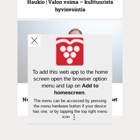
Haukio | Valon voima – kulttuurista
hyvinvointia
To add this web app to the home
screen open the browser option
menu and tap on
Add to
Kolumni | 08.05.2026
homescreen
.
Neulaniemi | Onnellisen maan onnelliset
The menu can be accessed by pressing
asukkaat
the menu hardware button if your device
has one, or by tapping the top right menu
icon
.