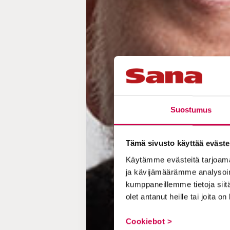
Suostumus
Tämä sivusto käyttää eväste
Käytämme evästeitä tarjoama
ja kävijämäärämme analysoim
kumppaneillemme tietoja siitä
olet antanut heille tai joita o
Cookiebot >