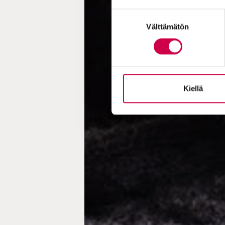
Suostumuksen
Välttämätön
valinta
Kiellä