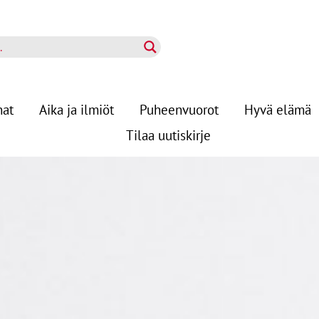
nat
Aika ja ilmiöt
Puheenvuorot
Hyvä elämä
Tilaa uutiskirje