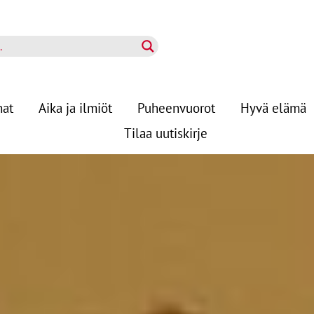
nat
Aika ja ilmiöt
Puheenvuorot
Hyvä elämä
Tilaa uutiskirje