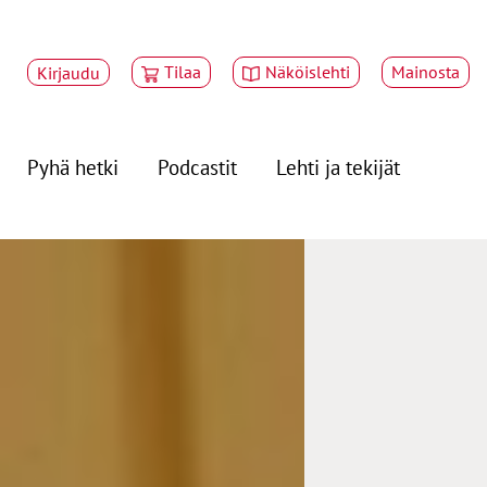
Tilaa
Näköislehti
Mainosta
Kirjaudu
Pyhä hetki
Podcastit
Lehti ja tekijät