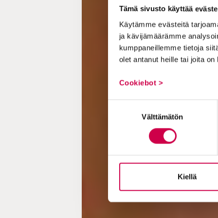
Tämä sivusto käyttää eväste
Käytämme evästeitä tarjoama
ja kävijämäärämme analysoim
kumppaneillemme tietoja siitä
olet antanut heille tai joita o
Cookiebot >
Suostumuksen
Välttämätön
valinta
Kiellä