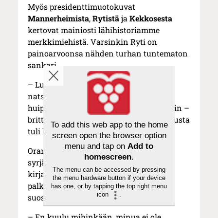
Myös presidenttimuotokuvat
Mannerheimista
,
Rytistä
ja
Kekkosesta
kertovat mainiosti lähihistoriamme
merkkimiehistä. Varsinkin Ryti on
painoarvoonsa nähden turhan tuntematon
sankari.
– Luulin alkuun Rytin olevan
natsimielinen kuikuli, mutta löysin
huippuälykkään ja sivistyneen anglofiilin –
brittiläisen kulttuurin ystävän – ja minusta
To add this web app to the home
tuli hänen ihailijansa.
screen open the browser option
menu and tap on
Add to
Oranen kokee tulleensa ”täysin
homescreen
.
syrjäytetyksi ja hylätyksi” myös
The menu can be accessed by pressing
kirjallisuuspiireissä. Hän ei ole ollut
the menu hardware button if your device
palkintoraatien ja apurahalautakuntien
has one, or by tapping the top right menu
icon
.
suosiossa.
– En kuulu mihinkään, minua ei ole