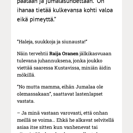
päätään ja jumalasuhdettaan. ”On
ihanaa tietää kulkevansa kohti valoa
eikä pimeyttä.”
”Haleja, suukkoja ja siunausta!”
Näin tervehtii
Raija Oranen
jälkikasvuaan
tulevana juhannuksena, jonka joukko
viettää saaressa Kustavissa, miniän äidin
mökillä.
”No mutta mamma, eihän Jumalaa ole
olemassakaan”, saattavat lastenlapset
vastata.
– Ja minä vastaan varovasti, että onhan
meillä se voima… Ehkä he alkavat selvitellä
asiaa itse sitten kun vanhenevat tai