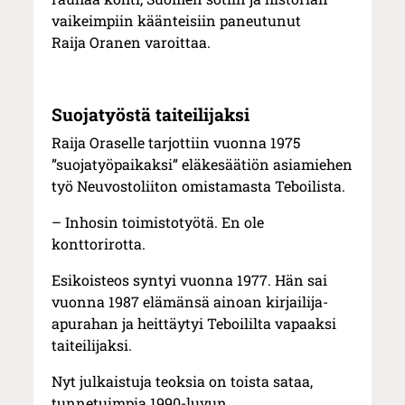
vaikeimpiin käänteisiin paneutunut
Raija Oranen varoittaa.
Suojatyöstä taiteilijaksi
Raija Oraselle tarjottiin vuonna 1975
”suojatyöpaikaksi” eläkesäätiön asiamiehen
työ Neuvostoliiton omistamasta Teboilista.
– Inhosin toimistotyötä. En ole
konttorirotta.
Esikoisteos syntyi vuonna 1977. Hän sai
vuonna 1987 elämänsä ainoan kirjailija-
apurahan ja heittäytyi Teboililta vapaaksi
taiteilijaksi.
Nyt julkaistuja teoksia on toista sataa,
tunnetuimpia 1990-luvun