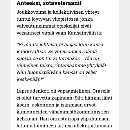
Anteeksi, sotaveteraanit
Joukkovoima ja kollektiivinen yhteys
tuntui löytyvän yliopistossa, jonka
valveutuneimmat opiskelijat eivät
veisanneet virsiä vaan Kansainvälistä:
”Ei muuta johtajaa, ei luojaa kuin kansa
kaikkivaltias. Se yhteisonnen säätää,
suojaa, se on turva tarmokas… Tää on
viimeinen taisto, rintamaamme yhtykää!
Niin huomispäivänä kansat on veljet
keskenään!”
Lapsuudenkoti oli vapaamielinen. Orasella
ei ollut tarvetta kapinaan. Silti hänkin lähti
kodin, uskonnon ja isänmaan arvot
kumonneiden vähemmistökommunistien
kelkkaan. Hän onnistui jopa ylipuhumaan
lottana toimineen äitinsä allekirjoittamaan