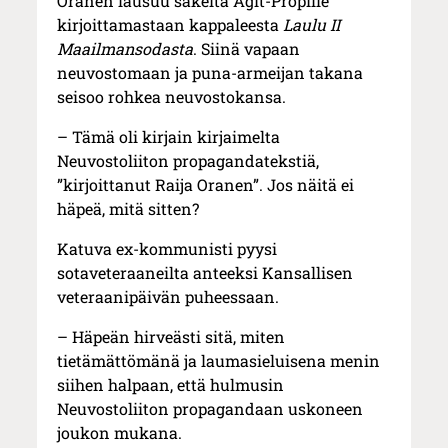
Oranen lausuu säkeitä Agit-Propille
kirjoittamastaan kappaleesta
Laulu II
Maailmansodasta
. Siinä vapaan
neuvostomaan ja puna-armeijan takana
seisoo rohkea neuvostokansa.
– Tämä oli kirjain kirjaimelta
Neuvostoliiton propagandatekstiä,
”kirjoittanut Raija Oranen”. Jos näitä ei
häpeä, mitä sitten?
Katuva ex-kommunisti pyysi
sotaveteraaneilta anteeksi Kansallisen
veteraanipäivän puheessaan.
– Häpeän hirveästi sitä, miten
tietämättömänä ja laumasieluisena menin
siihen halpaan, että hulmusin
Neuvostoliiton propagandaan uskoneen
joukon mukana.