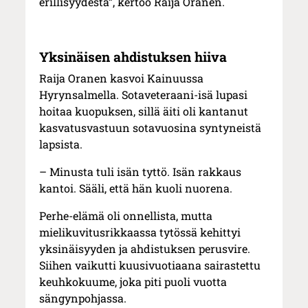
erillisyydestä”, kertoo Raija Oranen.
Yksinäisen ahdistuksen hiiva
Raija Oranen kasvoi Kainuussa
Hyrynsalmella. Sotaveteraani-isä lupasi
hoitaa kuopuksen, sillä äiti oli kantanut
kasvatusvastuun sotavuosina syntyneistä
lapsista.
– Minusta tuli isän tyttö. Isän rakkaus
kantoi. Sääli, että hän kuoli nuorena.
Perhe-elämä oli onnellista, mutta
mielikuvitusrikkaassa tytössä kehittyi
yksinäisyyden ja ahdistuksen perusvire.
Siihen vaikutti kuusivuotiaana sairastettu
keuhkokuume, joka piti puoli vuotta
sängynpohjassa.