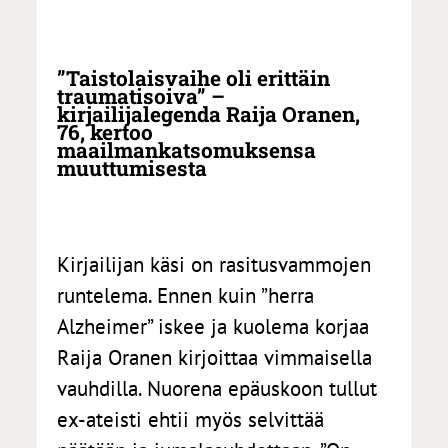
”Taistolaisvaihe oli erittäin
traumatisoiva” –
kirjailijalegenda Raija Oranen,
76, kertoo
maailmankatsomuksensa
muuttumisesta
Kirjailijan käsi on rasitusvammojen
runtelema. Ennen kuin ”herra
Alzheimer” iskee ja kuolema korjaa
Raija Oranen kirjoittaa vimmaisella
vauhdilla. Nuorena epäuskoon tullut
ex-ateisti ehtii myös selvittää