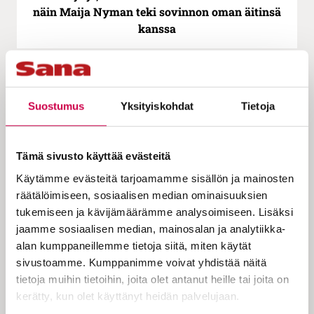
näin Maija Nyman teki sovinnon oman äitinsä
kanssa
Suostumus
Yksityiskohdat
Tietoja
Tämä sivusto käyttää evästeitä
Käytämme evästeitä tarjoamamme sisällön ja mainosten
räätälöimiseen, sosiaalisen median ominaisuuksien
tukemiseen ja kävijämäärämme analysoimiseen. Lisäksi
IHMISTEN TARINAT | 16.11.2023
jaamme sosiaalisen median, mainosalan ja analytiikka-
Millainen esivanhempi haluaisit olla
alan kumppaneillemme tietoja siitä, miten käytät
sukupolvien päähän? – ”Pitää elää niin, ettei
sivustoamme. Kumppanimme voivat yhdistää näitä
seuraavien sukupolvien tarvitse hävetä”, sanoo
tietoja muihin tietoihin, joita olet antanut heille tai joita on
Vaula Norrena, 64
kerätty, kun olet käyttänyt heidän palvelujaan.