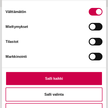
Cookiebot >
Suostumuksen
Välttämätön
valinta
Toimitus
Mieltymykset
Yhteystiedot
Postiosoite
Tilastot
PL 48, 08101 LOHJA
Kust
antaja ja j
ulkaisija
Kansan Raamattuseuran Säätiö sr
Markkinointi
Tilaajapalvelu
Sana-lehden kampanjat
Salli kaikki
Kestotilaajan edut
Tilausehdot
Tietosuojalauseke
Salli valinta
Tilaajapalvelu
Osoitteenmuutokset