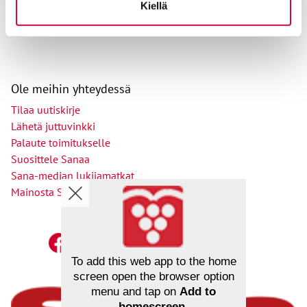
Kiellä
Ole meihin yhteydessä
Tilaa uutiskirje
Lähetä juttuvinkki
Palaute toimitukselle
Suosittele Sanaa
Sana-median lukijamatkat
Mainosta Sana-mediassa
To add this web app to the home
screen open the browser option
menu and tap on
Add to
homescreen
.