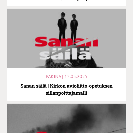
PAKINA | 12.05.2025
Sanan säilä | Kirkon avioliitto-opetuksen
sillanpolttajamalli