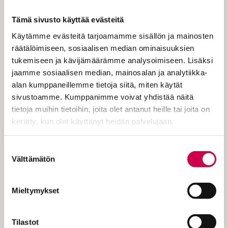
Tämä sivusto käyttää evästeitä
Käytämme evästeitä tarjoamamme sisällön ja mainosten
räätälöimiseen, sosiaalisen median ominaisuuksien
tukemiseen ja kävijämäärämme analysoimiseen. Lisäksi
PAKINA | 25.02.2025
jaamme sosiaalisen median, mainosalan ja analytiikka-
Sanan säilä | Nuorisolle vanhempien
alan kumppaneillemme tietoja siitä, miten käytät
kunnioittamisesta
sivustoamme. Kumppanimme voivat yhdistää näitä
tietoja muihin tietoihin, joita olet antanut heille tai joita on
kerätty, kun olet käyttänyt heidän palvelujaan.
Cookiebot >
Suostumuksen
Välttämätön
valinta
Mieltymykset
Tilastot
PAKINA | 04.02.2025