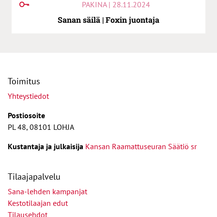
PAKINA | 28.11.2024
Sanan säilä | Foxin juontaja
Toimitus
Yhteystiedot
Postiosoite
PL 48, 08101 LOHJA
Kust
antaja ja j
ulkaisija
Kansan Raamattuseuran Säätiö sr
Tilaajapalvelu
Sana-lehden kampanjat
Kestotilaajan edut
Tilausehdot