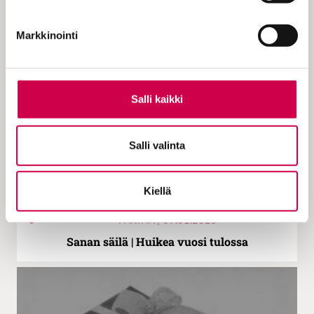
Sanan säilä | Jankuttaisimmeko lisää omista
teologisista mieltymyksistämme?
Markkinointi
Salli kaikki
Salli valinta
Kiellä
PAKINA | 09.01.2025
Sanan säilä | Huikea vuosi tulossa