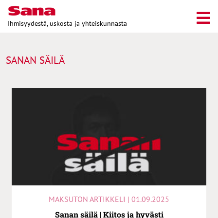
Ihmisyydestä, uskosta ja yhteiskunnasta
SANAN SÄILÄ
MAKSUTON ARTIKKELI | 01.09.2025
Sanan säilä | Kiitos ja hyvästi