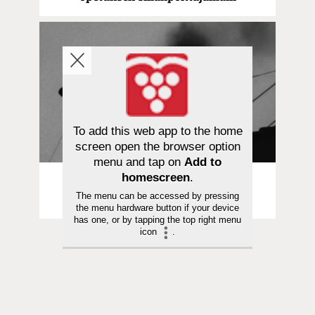
To add this web app to the home
screen open the browser option
menu and tap on
Add to
homescreen
.
Pakina | 08.05.2025
The menu can be accessed by pressing
Sanan säilä | Ruotsalainen paavi
the menu hardware button if your device
has one, or by tapping the top right menu
icon
.