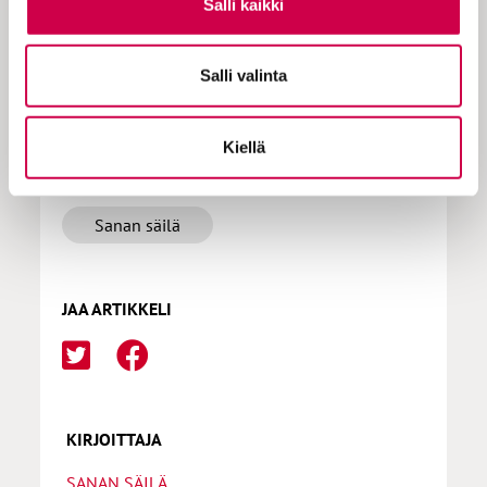
Salli kaikki
Salli valinta
LISÄÄ AIHEPIIRISTÄ
Kiellä
joulu
pakina
Sanan säilä
JAA ARTIKKELI
KIRJOITTAJA
SANAN SÄILÄ