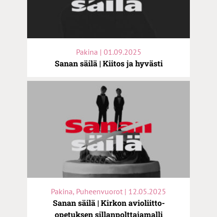
Pakina | 01.09.2025
Sanan säilä | Kiitos ja hyvästi
Pakina, Puheenvuorot | 12.05.2025
Sanan säilä | Kirkon avioliitto-
opetuksen sillanpolttajamalli