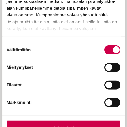
jaamme sosiaalisen median, mainosalan ja analytiikka-
kai iloita hiukka Voi antaa toivon itää
alan kumppaneillemme tietoja siitä, miten käytät
Kurkistaa…
sivustoamme. Kumppanimme voivat yhdistää näitä
tietoja muihin tietoihin, joita olet antanut heille tai joita on
kerätty, kun olet käyttänyt heidän palvelujaan.
Cookiebot >
Suostumuksen
KOKEILE KUUKAUSI
Välttämätön
valinta
EUROLLA
Mieltymykset
Tutustu Sanan digitilaukseen
1 € / 1 kk. Se on helppoa ja
Tilastot
turvallista, voit perua
tilauksen milloin hyvänsä.
Markkinointi
Tilaa Sana