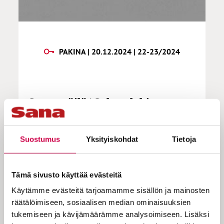
PAKINA | 20.12.2024 | 22-23/2024
Sanan säilä | Sakset lahjanarun
katkaisevat
Suostumus
Yksityiskohdat
Tietoja
Sakset naksuvat siellä Sakset naksuvat
täällä Horisontti pisaroina putoilee
Tämä sivusto käyttää evästeitä
Tiernapojat kulkevat tiellä Tähti loistaa
Käytämme evästeitä tarjoamamme sisällön ja mainosten
kuusen päällä Moni villasukkia kutoilee
räätälöimiseen, sosiaalisen median ominaisuuksien
Aika epävarma ja niukka Kaikesta säästää
tukemiseen ja kävijämäärämme analysoimiseen. Lisäksi
pitää Arvopohja maton alle piilottaa Silti voi