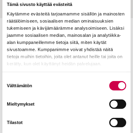
Tämä sivusto käyttää evästeitä
Käytämme evästeitä tarjoamamme sisällön ja mainosten
räätälöimiseen, sosiaalisen median ominaisuuksien
tukemiseen ja kävijämäärämme analysoimiseen. Lisäksi
Toimitus
jaamme sosiaalisen median, mainosalan ja analytiikka-
alan kumppaneillemme tietoja siitä, miten käytät
Yhteystiedot
sivustoamme. Kumppanimme voivat yhdistää näitä
Postiosoite
tietoja muihin tietoihin, joita olet antanut heille tai joita on
PL 48, 08101 LOHJA
kerätty, kun olet käyttänyt heidän palvelujaan.
Kust
antaja ja j
ulkaisija
Kansan Raamattuseuran Säätiö sr
Cookiebot >
Suostumuksen
Välttämätön
valinta
Tilaajapalvelu
Sana-lehden kampanjat
Mieltymykset
Kestotilaajan edut
Tilausehdot
Tilastot
Tietosuojalauseke
Tilaajapalvelu