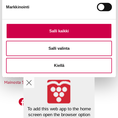
Osoitteenmuutokset
Markkinointi
Salli kaikki
Ole meihin yhteydessä
Salli valinta
Tilaa uutiskirje
Lähetä juttuvinkki
Palaute toimitukselle
Kiellä
Suosittele Sanaa
Sana-median lukijamatkat
Mainosta Sana-mediassa
To add this web app to the home
screen open the browser option