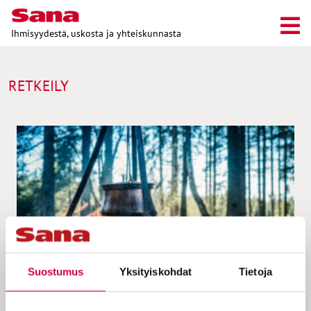
Ihmisyydestä, uskosta ja yhteiskunnasta
RETKEILY
Suostumus
Yksityiskohdat
Tietoja
ARJEN PYHYYTTÄ | 18.10.2023
Arjen pyhyyttä | Pysähtymisestä läsnäoloon