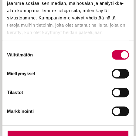
jaamme sosiaalisen median, mainosalan ja analytiikka-
IHMISTEN TARINAT | 10.07.2023
alan kumppaneillemme tietoja siitä, miten käytät
Pyhiinvaeltaja Tapani Tukiainen tekee matkaa
sivustoamme. Kumppanimme voivat yhdistää näitä
Ignatius de Loyolan kanssa
tietoja muihin tietoihin, joita olet antanut heille tai joita on
kerätty, kun olet käyttänyt heidän palvelujaan.
Cookiebot >
Suostumuksen
Välttämätön
valinta
Mieltymykset
Tilastot
KULTTUURI | 20.06.2023
Markkinointi
Otso Kautto: dramaattinen pyhiinvaeltaja