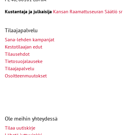
Kust
antaja ja j
ulkaisija
Kansan Raamattuseuran Säätiö sr
Tilaajapalvelu
Sana-lehden kampanjat
Kestotilaajan edut
Tilausehdot
Tietosuojalauseke
Tilaajapalvelu
Osoitteenmuutokset
Ole meihin yhteydessä
Tilaa uutiskirje
Lähetä juttuvinkki