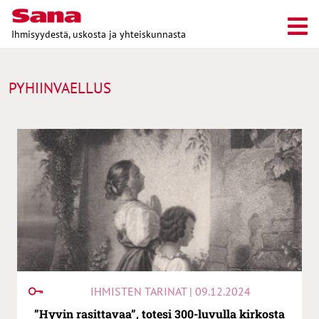
Ihmisyydestä, uskosta ja yhteiskunnasta
PYHIINVAELLUS
IHMISTEN TARINAT | 09.12.2024
”Hyvin rasittavaa”, totesi 300-luvulla kirkosta