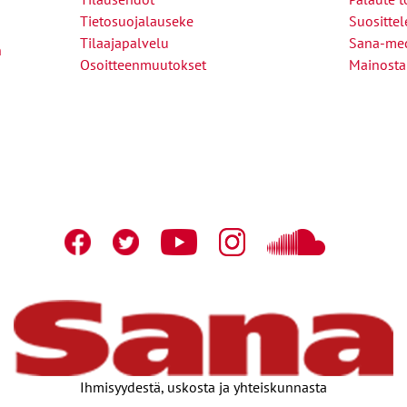
Tietosuojalauseke
Suositte
Tilaajapalvelu
Sana-med
n
Osoitteenmuutokset
Mainosta
Ihmisyydestä, uskosta ja yhteiskunnasta