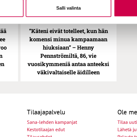
Salli valinta
23
IHMISTEN TARINAT | 29.09.2023
tää
”Käteni eivät totelleet, kun hän
lee
komensi minua kampaamaan
voo
hiuksiaan” – Henny
n
Pennströmiltä, 86, vie
en
vuosikymmeniä antaa anteeksi
väkivaltaiselle äidilleen
Tilaajapalvelu
Ole me
Sana-lehden kampanjat
Tilaa uuti
Kestotilaajan edut
Lähetä ju
Tilausehdot
Palaute t