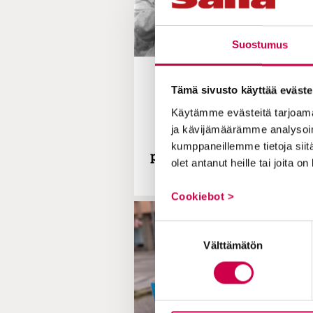
Suostumus
IHMISTEN TARINAT | 30.10.20
Tämä sivusto käyttää eväste
Sota-ajan kirjeissä piilotet
Käytämme evästeitä tarjoama
vaikeat tunteet: ”Se koett
ja kävijämäärämme analysoim
miehiseksi velvollisuude
kumppaneillemme tietoja siitä
perhettä kohtaan”, sanoo tu
olet antanut heille tai joita o
Cookiebot >
Suostumuksen
Välttämätön
valinta