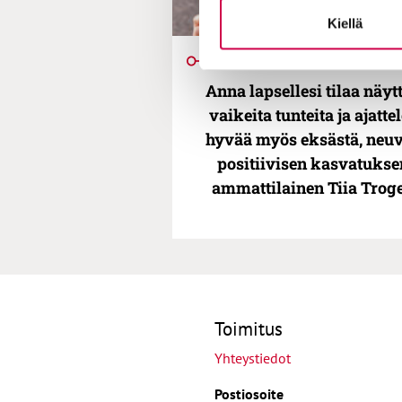
Kiellä
AIKA JA ILMIÖT | 16.10.20
Anna lapsellesi tilaa näyt
vaikeita tunteita ja ajatte
hyvää myös eksästä, neu
positiivisen kasvatukse
ammattilainen Tiia Trog
Toimitus
Yhteystiedot
Postiosoite