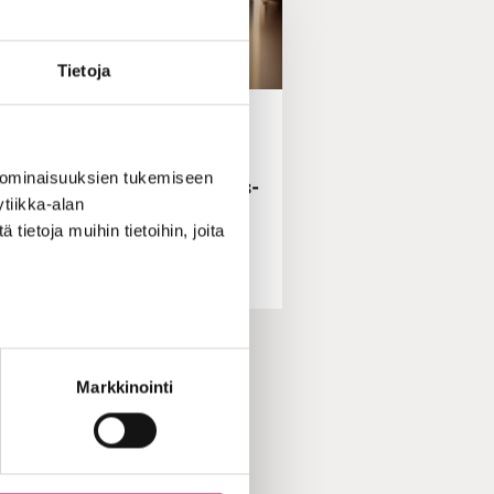
Tietoja
IHMISTEN TARINAT | 19.12.2023
Jouluun valmistautuvat
 ominaisuuksien tukemiseen
ailija Kaisa Raittila: ”Jeesus-
tiikka-alan
lapsi tekee kaikkensa
ietoja muihin tietoihin, joita
rtaakseen esteitä ihmisten
väliltä”
Markkinointi