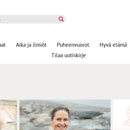
nat
Aika ja ilmiöt
Puheenvuorot
Hyvä elämä
Tilaa uutiskirje