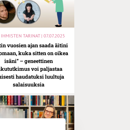
IHMISTEN TARINAT | 07.07.2025
tin vuosien ajan saada äitini
omaan, kuka sitten on oikea
isäni” – geneettinen
ukututkimus voi paljastaa
uisesti haudatuksi luultuja
salaisuuksia