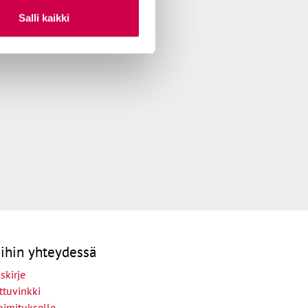
Salli kaikki
ihin yhteydessä
skirje
ttuvinkki
oimitukselle