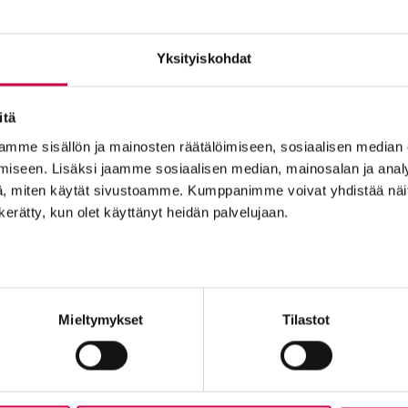
Yksityiskohdat
24
IHMISTEN TARINAT | 23.08.2024
itä
tiin
”Vanhempien hyvä suhde on
mme sisällön ja mainosten räätälöimiseen, sosiaalisen median
iin
turva ja oiva perusta koko
kirj
iseen. Lisäksi jaamme sosiaalisen median, mainosalan ja analy
ksi
perheelle” – tällaista on
, miten käytät sivustoamme. Kumppanimme voivat yhdistää näitä t
tkija
espoolaisten Jussin ja Hannan,
mu
n kerätty, kun olet käyttänyt heidän palvelujaan.
44, ruuhkavuosiarki
Mieltymykset
Tilastot