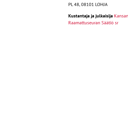
PL 48, 08101 LOHJA
Kust
antaja ja j
ulkaisija
Kansa
Raamattuseuran Säätiö sr