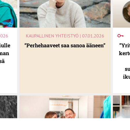
2026
KAUPALLINEN YHTEISTYÖ | 07.01.2026
iulle
“Perhehaaveet saa sanoa ääneen”
”Yri
yman
kert
sä
s
ik