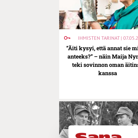
IHMISTEN TARINAT | 07.05.
”Äiti kysyi, että annat sie m
anteeks?” – näin Maija N
teki sovinnon oman äitin
kanssa