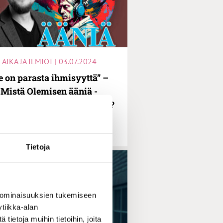
AIKA JA ILMIÖT | 03.07.2024
e on parasta ihmisyyttä” –
Mistä Olemisen ääniä -
casteissa oikein puhutaan?
Tietoja
 ominaisuuksien tukemiseen
tiikka-alan
ietoja muihin tietoihin, joita