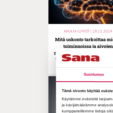
AIKA JA ILMIÖT | 28.11.2024
Mitä uskonto tarkoittaa mi
toiminnoissa ja aivojen
rakenteissa? Uskontopsyko
Teemu Pauha vastaa Olem
ääniä -podcastissa
Suostumus
Tämä sivusto käyttää eväste
Käytämme evästeitä tarjoama
ja kävijämäärämme analysoim
kumppaneillemme tietoja siitä