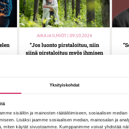
AIKA JA ILMIÖT | 09.10.2024
elen
”Jos luonto pirstaloituu, niin
”S
siinä pirstaloituu myös ihmisen
logi
hyvinvointi”, sanoo ekoteologi
pod
isen
Pauliina Kainulainen Olemisen
ääniä -podcastissa
Yksityiskohdat
itä
mme sisällön ja mainosten räätälöimiseen, sosiaalisen median
iseen. Lisäksi jaamme sosiaalisen median, mainosalan ja analy
, miten käytät sivustoamme. Kumppanimme voivat yhdistää näitä t