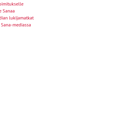
oimitukselle
le Sanaa
ian lukijamatkat
 Sana-mediassa