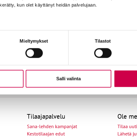
n kerätty, kun olet käyttänyt heidän palvelujaan.
AIKA JA ILMIÖT | 06.06.2024
isia
Onnellisuustutkija Ilona
Mieltymykset
Tilastot
niä -
Suojanen Olemisen ääniä -
me
jut
podcastissa: ”Me olemme myös
el
sa
toistemme onnellisuuden seppiä”
Sa
indi
Salli valinta
Tilaajapalvelu
Ole me
Sana-lehden kampanjat
Tilaa uuti
Kestotilaajan edut
Lähetä ju