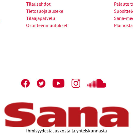
Tilausehdot
Palaute t
Tietosuojalauseke
Suositte
Tilaajapalvelu
Sana-med
n
Osoitteenmuutokset
Mainosta
Ihmisyydestä, uskosta ja yhteiskunnasta