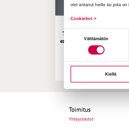
olet antanut heille tai joita o
Cookiebot >
AIKA JA ILMIÖT | 19.06.2024
Suostumuksen
Tuomitseva ja tyhmä? Tälla
Välttämätön
valinta
ennakkoluuloja Olemisen ää
podcastissa vieraillut Mar
Mulari kertoo kohtaavan
Kiellä
Toimitus
Yhteystiedot