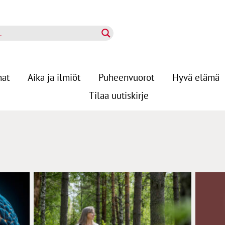
nat
Aika ja ilmiöt
Puheenvuorot
Hyvä elämä
Tilaa uutiskirje