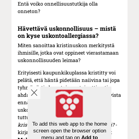
Entä voiko onnellisuustutkija olla
onneton?
Hävettävä uskonnollisuus – mistä
on kyse uskontoallergiassa?
Miten sanoittaa kristinuskon merkitystä
ihmisille, jotka ovat oppineet vierastamaan
uskonnollisuuden leimaa?
Erityisesti kaupunkikuplassa kristitty voi
pelätä, että häntä pidetään naiivina tai jopa
tyhmänä, tiedevastaisena tai eettisesti
ahdasmielisenä änkyränä. Mitä vastaavista
ennakkoluuloista, stigmoista ja jopa
uskontoallergiasta ajattelee somestakin
tuttu Pastori Maikki,
Usko tai älä. Mitä
To add this web app to the home
kristinuskosta kannattaa tietää ja miksi?
-
screen open the browser option
kirjan (Kirjapaja 2024) julkaissut
Marjut
menu and tap on
Add to