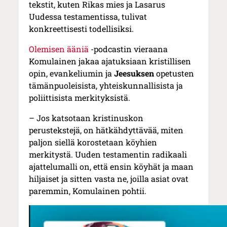
tekstit, kuten Rikas mies ja Lasarus
Uudessa testamentissa, tulivat
konkreettisesti todellisiksi.
Olemisen ääniä
-podcastin vieraana
Komulainen jakaa ajatuksiaan kristillisen
opin, evankeliumin ja
Jeesuksen
opetusten
tämänpuoleisista, yhteiskunnallisista ja
poliittisista merkityksistä.
– Jos katsotaan kristinuskon
perustekstejä, on hätkähdyttävää, miten
paljon siellä korostetaan köyhien
merkitystä. Uuden testamentin radikaali
ajattelumalli on, että ensin köyhät ja maan
hiljaiset ja sitten vasta ne, joilla asiat ovat
paremmin, Komulainen pohtii.