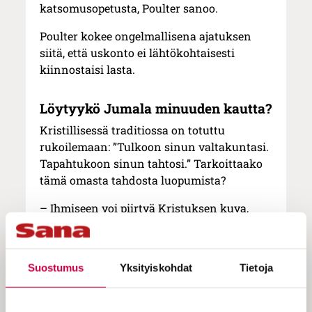
katsomusopetusta, Poulter sanoo.
Poulter kokee ongelmallisena ajatuksen
siitä, että uskonto ei lähtökohtaisesti
kiinnostaisi lasta.
Löytyykö Jumala minuuden kautta?
Kristillisessä traditiossa on totuttu
rukoilemaan: ”Tulkoon sinun valtakuntasi.
Tapahtukoon sinun tahtosi.” Tarkoittaako
tämä omasta tahdosta luopumista?
– Ihmiseen voi piirtyä Kristuksen kuva,
kun hän tulee omaksi itsekseen. Se on
parasta ihmisyyttä, mitä me voimme olla.
Suostumus
Yksityiskohdat
Tietoja
Pappi, ohjaaja
Henri Järvinen
pohtii, voiko
ihminen löytää Jumalan minuuden kautta?
Entä mitä tarkoittaa Itsen vallasta