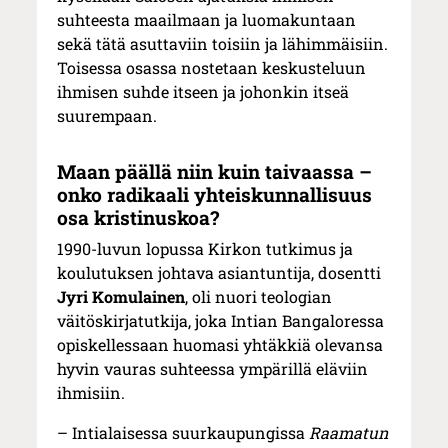
suhteesta maailmaan ja luomakuntaan
sekä tätä asuttaviin toisiin ja lähimmäisiin.
Toisessa osassa nostetaan keskusteluun
ihmisen suhde itseen ja johonkin itseä
suurempaan.
Maan päällä niin kuin taivaassa –
onko radikaali yhteiskunnallisuus
osa kristinuskoa?
1990-luvun lopussa Kirkon tutkimus ja
koulutuksen johtava asiantuntija, dosentti
Jyri Komulainen
, oli nuori teologian
väitöskirjatutkija, joka Intian Bangaloressa
opiskellessaan huomasi yhtäkkiä olevansa
hyvin vauras suhteessa ympärillä eläviin
ihmisiin.
– Intialaisessa suurkaupungissa
Raamatun