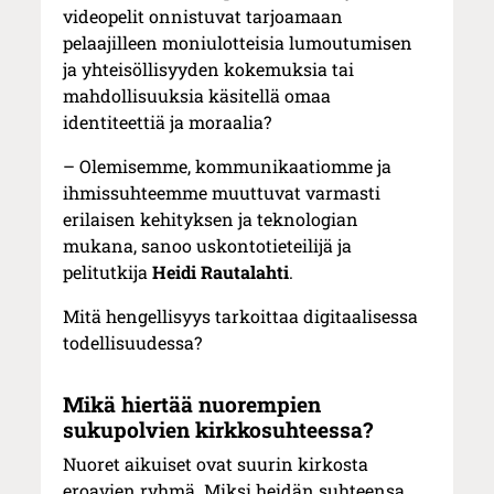
videopelit onnistuvat tarjoamaan
pelaajilleen moniulotteisia lumoutumisen
ja yhteisöllisyyden kokemuksia tai
mahdollisuuksia käsitellä omaa
identiteettiä ja moraalia?
– Olemisemme, kommunikaatiomme ja
ihmissuhteemme muuttuvat varmasti
erilaisen kehityksen ja teknologian
mukana, sanoo uskontotieteilijä ja
pelitutkija
Heidi Rautalahti
.
Mitä hengellisyys tarkoittaa digitaalisessa
todellisuudessa?
Mikä hiertää nuorempien
sukupolvien kirkkosuhteessa?
Nuoret aikuiset ovat suurin kirkosta
eroavien ryhmä. Miksi heidän suhteensa