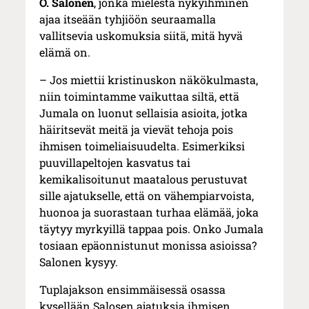
O. Salonen
, jonka mielestä nykyihminen
ajaa itseään tyhjiöön seuraamalla
vallitsevia uskomuksia siitä, mitä hyvä
elämä on.
– Jos miettii kristinuskon näkökulmasta,
niin toimintamme vaikuttaa siltä, että
Jumala on luonut sellaisia asioita, jotka
häiritsevät meitä ja vievät tehoja pois
ihmisen toimeliaisuudelta. Esimerkiksi
puuvillapeltojen kasvatus tai
kemikalisoitunut maatalous perustuvat
sille ajatukselle, että on vähempiarvoista,
huonoa ja suorastaan turhaa elämää, joka
täytyy myrkyillä tappaa pois. Onko Jumala
tosiaan epäonnistunut monissa asioissa?
Salonen kysyy.
Tuplajakson ensimmäisessä osassa
kysellään Salosen ajatuksia ihmisen