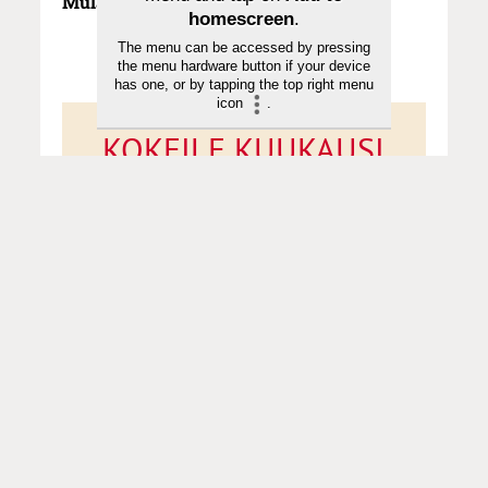
Mulari
?
homescreen
.
The menu can be accessed by pressing
the menu hardware button if your device
has one, or by tapping the top right menu
icon
.
KOKEILE KUUKAUSI
EUROLLA
Tutustu Sanan digitilaukseen
1 € / 1 kk. Se on helppoa ja
turvallista, voit perua
tilauksen milloin hyvänsä.
Tilaa Sana