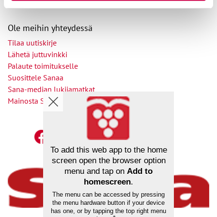
Ole meihin yhteydessä
Tilaa uutiskirje
Lähetä juttuvinkki
Palaute toimitukselle
Suosittele Sanaa
Sana-median lukijamatkat
Mainosta Sana-mediassa
To add this web app to the home
screen open the browser option
menu and tap on
Add to
homescreen
.
The menu can be accessed by pressing
the menu hardware button if your device
has one, or by tapping the top right menu
Ihmisyydestä, uskosta ja yhteiskunnasta