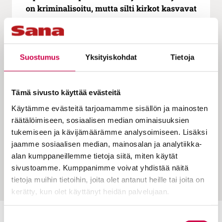
on kriminalisoitu, mutta silti kirkot kasvavat
Suostumus
Yksityiskohdat
Tietoja
Tämä sivusto käyttää evästeitä
Käytämme evästeitä tarjoamamme sisällön ja mainosten
räätälöimiseen, sosiaalisen median ominaisuuksien
tukemiseen ja kävijämäärämme analysoimiseen. Lisäksi
IHMISTEN TARINAT | 10.07.2023
jaamme sosiaalisen median, mainosalan ja analytiikka-
Pyhiinvaeltaja Tapani Tukiainen tekee matkaa
alan kumppaneillemme tietoja siitä, miten käytät
Ignatius de Loyolan kanssa
sivustoamme. Kumppanimme voivat yhdistää näitä
tietoja muihin tietoihin, joita olet antanut heille tai joita on
kerätty, kun olet käyttänyt heidän palvelujaan.
Cookiebot >
Suostumuksen