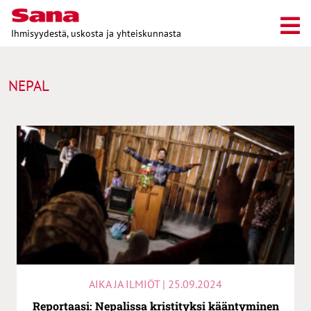
Ihmisyydestä, uskosta ja yhteiskunnasta
NEPAL
AIKA JA ILMIÖT | 25.09.2024
Reportaasi: Nepalissa kristityksi kääntyminen