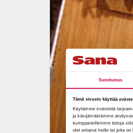
Suostumus
Tämä sivusto käyttää eväste
Käytämme evästeitä tarjoama
ja kävijämäärämme analysoim
kumppaneillemme tietoja siitä
olet antanut heille tai joita o