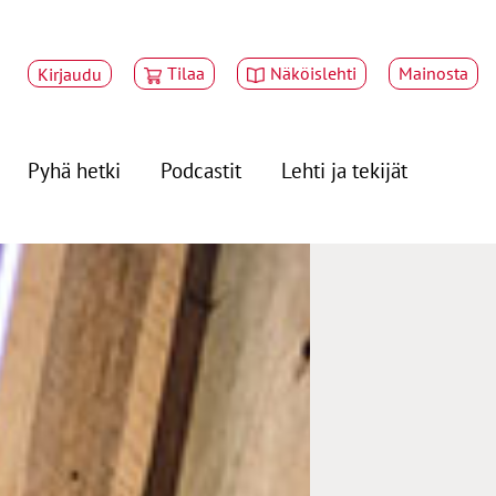
Tilaa
Näköislehti
Mainosta
Kirjaudu
Pyhä hetki
Podcastit
Lehti ja tekijät