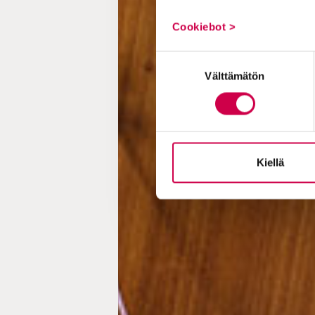
Cookiebot >
Suostumuksen
Välttämätön
valinta
Kiellä