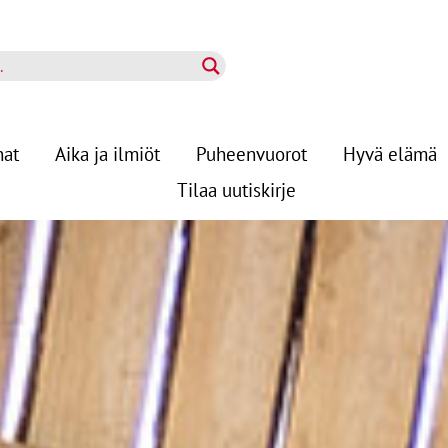
nat
Aika ja ilmiöt
Puheenvuorot
Hyvä elämä
Tilaa uutiskirje