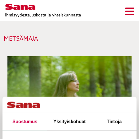
Ihmisyydestä, uskosta ja yhteiskunnasta
METSÄMAJA
Suostumus
Yksityiskohdat
Tietoja
HYVÄ ELÄMÄ | 21.06.2023
Yhteys luontoon heijastaa yhteyttä Jumalaan