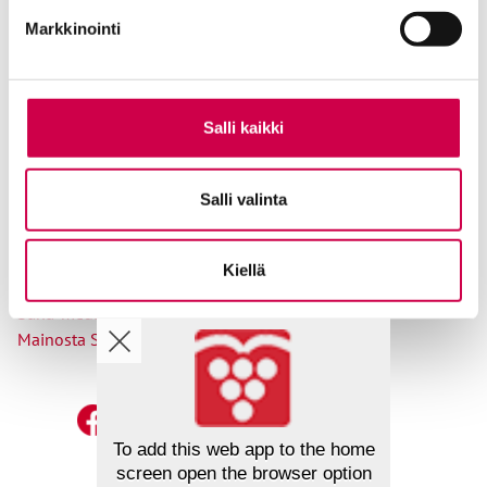
Osoitteenmuutokset
Markkinointi
Salli kaikki
Ole meihin yhteydessä
Salli valinta
Tilaa uutiskirje
Lähetä juttuvinkki
Palaute toimitukselle
Kiellä
Suosittele Sanaa
Sana-median lukijamatkat
Mainosta Sana-mediassa
To add this web app to the home
screen open the browser option