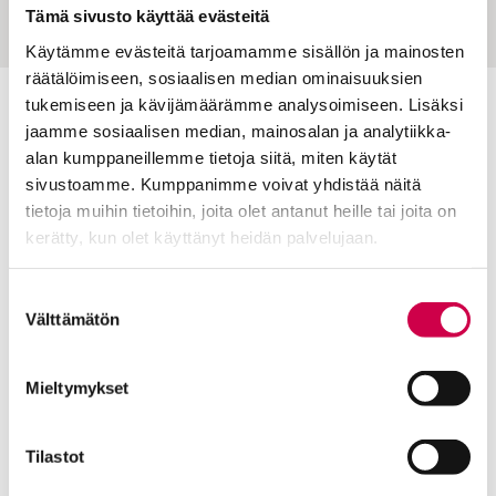
Tämä sivusto käyttää evästeitä
Käytämme evästeitä tarjoamamme sisällön ja mainosten
räätälöimiseen, sosiaalisen median ominaisuuksien
tukemiseen ja kävijämäärämme analysoimiseen. Lisäksi
Toimitus
jaamme sosiaalisen median, mainosalan ja analytiikka-
alan kumppaneillemme tietoja siitä, miten käytät
Yhteystiedot
sivustoamme. Kumppanimme voivat yhdistää näitä
Postiosoite
tietoja muihin tietoihin, joita olet antanut heille tai joita on
PL 48, 08101 LOHJA
kerätty, kun olet käyttänyt heidän palvelujaan.
Kust
antaja ja j
ulkaisija
Kansan Raamattuseuran Säätiö sr
Cookiebot >
Suostumuksen
Välttämätön
valinta
Tilaajapalvelu
Sana-lehden kampanjat
Mieltymykset
Kestotilaajan edut
Tilausehdot
Tilastot
Tietosuojalauseke
Tilaajapalvelu