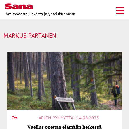
Ihmisyydestä, uskosta ja yhteiskunnasta
MARKUS PARTANEN
ARJEN PYHYYTTÄ | 14.08.2023
Vaellus opettaa elämään hetkessä