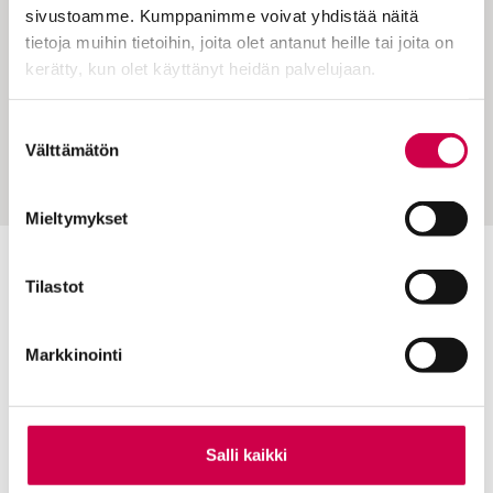
sivustoamme. Kumppanimme voivat yhdistää näitä
tietoja muihin tietoihin, joita olet antanut heille tai joita on
kerätty, kun olet käyttänyt heidän palvelujaan.
ARJEN PYHYYTTÄ | 29.03.2023
Cookiebot >
Suostumuksen
Paljossa on aihetta iloon meillä
Välttämätön
valinta
Mieltymykset
Tilastot
Toimitus
Yhteystiedot
Markkinointi
Postiosoite
PL 48, 08101 LOHJA
Kust
antaja ja j
ulkaisija
Kansan Raamattuseuran Säätiö sr
Salli kaikki