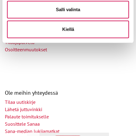
Tilaajapalvelu
Salli valinta
Sana-lehden kampanjat
Kestotilaajan edut
Tilausehdot
Kiellä
Tietosuojalauseke
Tilaajapalvelu
Osoitteenmuutokset
Ole meihin yhteydessä
Tilaa uutiskirje
Lähetä juttuvinkki
Palaute toimitukselle
Suosittele Sanaa
Sana-median lukijamatkat