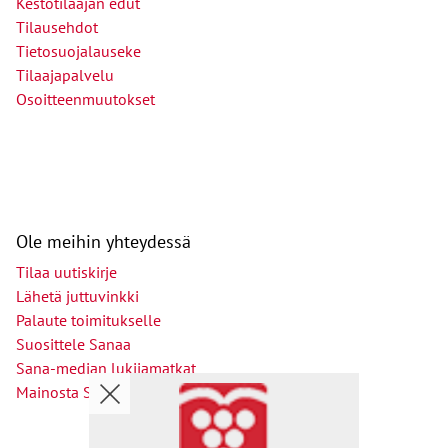
Kestotilaajan edut
Tilausehdot
Tietosuojalauseke
Tilaajapalvelu
Osoitteenmuutokset
Ole meihin yhteydessä
Tilaa uutiskirje
Lähetä juttuvinkki
Palaute toimitukselle
Suosittele Sanaa
Sana-median lukijamatkat
Mainosta Sana-mediassa