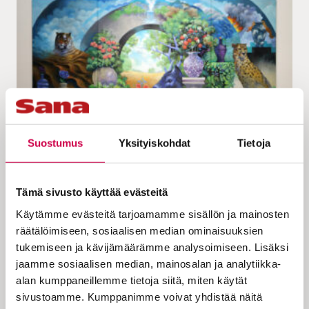
KULTTUURI | 08.07.2024
Suostumus
Yksityiskohdat
Tietoja
”Tämä aihe on minulle rakas” – taidemaalari
Samuli Heimonen kertoo, miksi Petäjäveden
Tämä sivusto käyttää evästeitä
kirkon maalauksissa on susia ja koiria
Käytämme evästeitä tarjoamamme sisällön ja mainosten
räätälöimiseen, sosiaalisen median ominaisuuksien
tukemiseen ja kävijämäärämme analysoimiseen. Lisäksi
jaamme sosiaalisen median, mainosalan ja analytiikka-
alan kumppaneillemme tietoja siitä, miten käytät
sivustoamme. Kumppanimme voivat yhdistää näitä