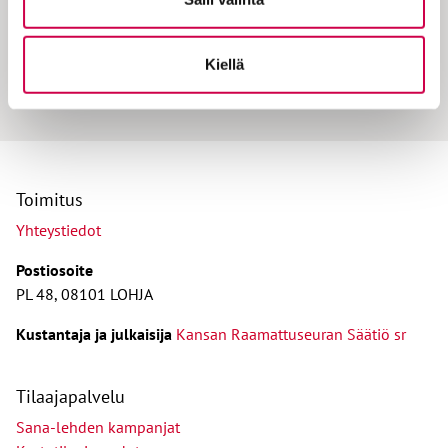
Purevia käärmeitä ja kuristavia paholaisia:
Helvettiä kuvaavalla kirkkotaiteella pidettiin
Kiellä
yllä yhteiskuntarauhaa 1600-luvun Suomessa
Toimitus
Yhteystiedot
Postiosoite
PL 48, 08101 LOHJA
Kust
antaja ja j
ulkaisija
Kansan Raamattuseuran Säätiö sr
Tilaajapalvelu
Sana-lehden kampanjat