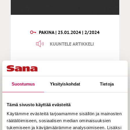
PAKINA | 25.01.2024 | 2/2024
KUUNTELE ARTIKKELI
Sanan säilä | Presidentti
Suostumus
Yksityiskohdat
Tietoja
Suomen kansa valitsee itselleen
Tämä sivusto käyttää evästeitä
presidentin. Koska syntiviheliäisiä olemme
kaikki, on Jumala itse asettanut
Käytämme evästeitä tarjoamamme sisällön ja mainosten
valtiovallan, jonka kautta Hän ohjaa ja
räätälöimiseen, sosiaalisen median ominaisuuksien
kurittaa meitä oikealle tielle. Ei kai turhaan
tukemiseen ja kävijämäärämme analysoimiseen. Lisäksi