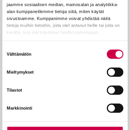
kirjoita apostoli Paavali: ”Jokaisen on
jaamme sosiaalisen median, mainosalan ja analytiikka-
suostuttava esivaltansa alaisuuteen. Eihän
alan kumppaneillemme tietoja siitä, miten käytät
ole esivaltaa, joka ei olisi…
sivustoamme. Kumppanimme voivat yhdistää näitä
tietoja muihin tietoihin, joita olet antanut heille tai joita on
kerätty, kun olet käyttänyt heidän palvelujaan.
Cookiebot >
Suostumuksen
Välttämätön
KOKEILE KUUKAUSI
valinta
EUROLLA
Mieltymykset
Tutustu Sanan digitilaukseen
1 € / 1 kk. Se on helppoa ja
Tilastot
turvallista, voit perua
tilauksen milloin hyvänsä.
Markkinointi