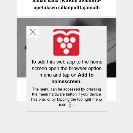
Sanan säilä | Kirkon avioliitto-
opetuksen sillanpolttajamalli
To add this web app to the home
screen open the browser option
menu and tap on
Add to
homescreen
.
Pakina | 08.05.2025
The menu can be accessed by pressing
Sanan säilä | Ruotsalainen paavi
the menu hardware button if your device
has one, or by tapping the top right menu
icon
.