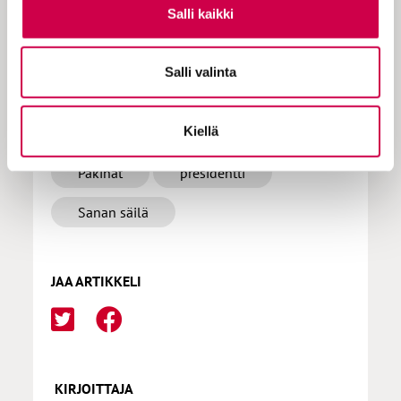
Tilaa Sana
Salli kaikki
Salli valinta
LISÄÄ AIHEPIIRISTÄ
Kiellä
Pakinat
presidentti
Sanan säilä
JAA ARTIKKELI
KIRJOITTAJA