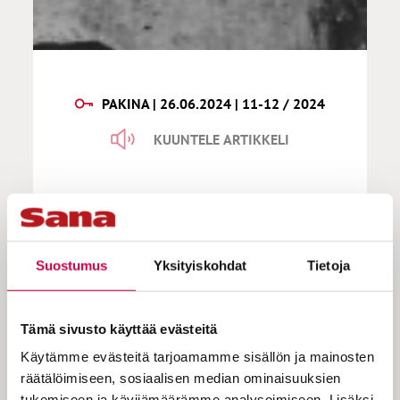
PAKINA | 26.06.2024 | 11-12 / 2024
KUUNTELE ARTIKKELI
Sanan säilä | Hei hei sukupuolten
tasa-arvo, täältä tulee
polyamoria
Suostumus
Yksityiskohdat
Tietoja
Tämä sivusto käyttää evästeitä
Sattui Lundin hiippakunnassa Ruotsin
Käytämme evästeitä tarjoamamme sisällön ja mainosten
hyvässä maassa semmoinen, että pappeja
räätälöimiseen, sosiaalisen median ominaisuuksien
kiellettiin pitämästä kirkonmenoissa esillä
tukemiseen ja kävijämäärämme analysoimiseen. Lisäksi