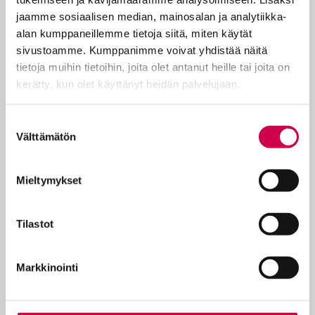
moniavioisuutta siksi, että vaikka
jaamme sosiaalisen median, mainosalan ja analytiikka-
kaikenkarvaiset syntisäkit ovatkin
alan kumppaneillemme tietoja siitä, miten käytät
tervetulleita Sanan (ei tämä suomalaisten
sivustoamme. Kumppanimme voivat yhdistää näitä
suosima lehti) kuuloon, niin mitä siitäkin
tietoja muihin tietoihin, joita olet antanut heille tai joita on
nyt tulisi, jos samoin tein siunattaisiin
kerätty, kun olet käyttänyt heidän palvelujaan.
kaikki elämäntyylitkin. Pastoreille…
Cookiebot >
Suostumuksen
Välttämätön
valinta
KOKEILE KUUKAUSI
Mieltymykset
EUROLLA
Tilastot
Tutustu Sanan digitilaukseen
1 € / 1 kk. Se on helppoa ja
Markkinointi
turvallista, voit perua
tilauksen milloin hyvänsä.