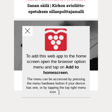
Sanan säilä | Kirkon avioliitto-
opetuksen sillanpolttajamalli
To add this web app to the home
screen open the browser option
menu and tap on
Add to
homescreen
.
Pakina | 08.05.2025
The menu can be accessed by pressing
Sanan säilä | Ruotsalainen paavi
the menu hardware button if your device
has one, or by tapping the top right menu
icon
.