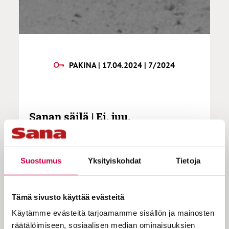
PAKINA | 17.04.2024 | 7/2024
Sanan säilä | Ei, juu,
vaarinhousut
Suostumus
Yksityiskohdat
Tietoja
Yhdenvertaisuus, kauneimman sukupuolen
ja muiden vähemmistöjen tasa-arvoisuus
Tämä sivusto käyttää evästeitä
sekä suvaitsevaisuus ovat kansankirkon
puutarhassa kasvaneista Hengen
Käytämme evästeitä tarjoamamme sisällön ja mainosten
hedelmistä maistuvimpia – luonnollisesti
räätälöimiseen, sosiaalisen median ominaisuuksien