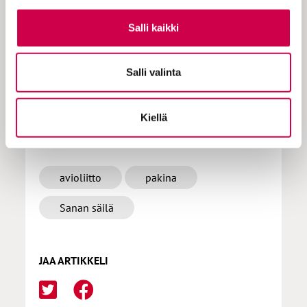
Salli kaikki
Tilaa Sana
Salli valinta
Kiellä
LISÄÄ AIHEPIIRISTÄ
avioliitto
pakina
Sanan säilä
JAA ARTIKKELI