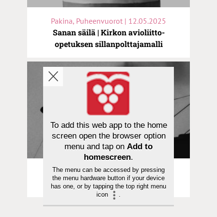
Pakina, Puheenvuorot | 12.05.2025
Sanan säilä | Kirkon avioliitto-
opetuksen sillanpolttajamalli
To add this web app to the home
screen open the browser option
menu and tap on
Add to
homescreen
.
The menu can be accessed by pressing
Pakina | 08.05.2025
the menu hardware button if your device
Sanan säilä | Ruotsalainen paavi
has one, or by tapping the top right menu
icon
.