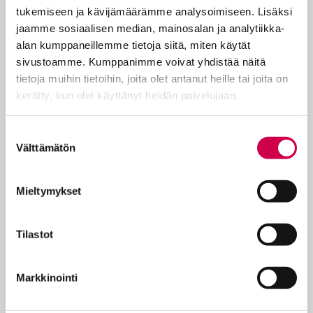
heti meille luterilaisille niin
tukemiseen ja kävijämäärämme analysoimiseen. Lisäksi
luonteenomaisen rakkauden, ilon, rauhan,
jaamme sosiaalisen median, mainosalan ja analytiikka-
kärsivällisyyden, ystävällisyyden,
alan kumppaneillemme tietoja siitä, miten käytät
hyvyyden, uskollisuuden, lempeyden ja
sivustoamme. Kumppanimme voivat yhdistää näitä
itsehillinnän jälkeen. Nämä hyvät hedelmät
tietoja muihin tietoihin, joita olet antanut heille tai joita on
eivät kuitenkaan ole…
kerätty, kun olet käyttänyt heidän palvelujaan.
Cookiebot >
Suostumuksen
Välttämätön
valinta
KOKEILE KUUKAUSI
Mieltymykset
EUROLLA
Tilastot
Tutustu Sanan digitilaukseen
1 € / 1 kk. Se on helppoa ja
Markkinointi
turvallista, voit perua
tilauksen milloin hyvänsä.