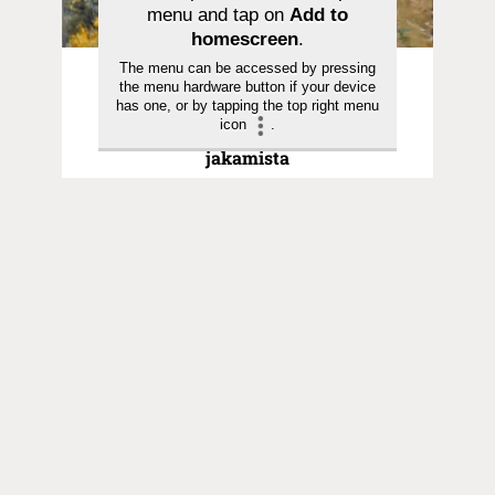
menu and tap on
Add to
homescreen
.
The menu can be accessed by pressing
Pyhä hetki | 12.07.2026
the menu hardware button if your device
Saarna | Jeesuksen seuraaminen on
has one, or by tapping the top right menu
icon
.
rakkauden vastaanottamista ja
jakamista
Toimitus
Yhteystiedot
Postiosoite
PL 48, 08101 LOHJA