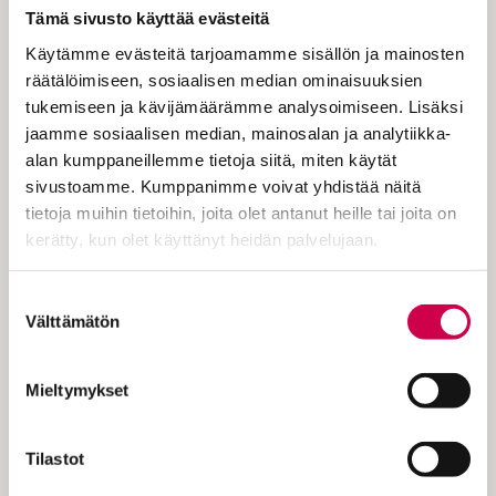
avuttomuudesta toiseen meitä
Tämä sivusto käyttää evästeitä
kannetaan ja kannatellaan”, Mika K T
Käytämme evästeitä tarjoamamme sisällön ja mainosten
Pajunen kirjoittaa saarnassaan.
räätälöimiseen, sosiaalisen median ominaisuuksien
tukemiseen ja kävijämäärämme analysoimiseen. Lisäksi
jaamme sosiaalisen median, mainosalan ja analytiikka-
alan kumppaneillemme tietoja siitä, miten käytät
Teemana on Usko ja epäusko. Jeesus oli
sivustoamme. Kumppanimme voivat yhdistää näitä
historiallinen henkilö, mutta kristityn
tietoja muihin tietoihin, joita olet antanut heille tai joita on
silmissä hän oli muutakin kuin rakentaja
kerätty, kun olet käyttänyt heidän palvelujaan.
ja opettaja: Usko näkee Jeesuksessa
Jumalan Pojan, jolla on valta tehdä
Cookiebot >
Jumalan tekoja. Jeesuksen eläessä monet
Suostumuksen
epäilivät häntä tai loukkaantuivat häneen,
Välttämätön
valinta
torjuivat hänen jumaluutensa…
Mieltymykset
Tilastot