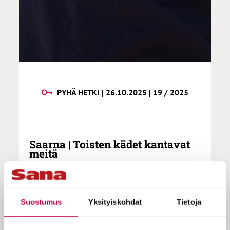
PYHÄ HETKI | 26.10.2025 | 19 / 2025
Saarna | Toisten kädet kantavat
meitä
”Toisten kädet kantavat meitä. Alussa
Suostumus
Yksityiskohdat
Tietoja
ja lopussa, kohdusta hautaan, yhdestä