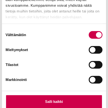
sivustoamme. Kumppanimme voivat yhdistää näitä
Tilaajapalvelu
tietoja muihin tietoihin, joita olet antanut heille tai joita on
Sana-lehden kampanjat
kerätty, kun olet käyttänyt heidän palvelujaan.
Kestotilaajan edut
Tilausehdot
Cookiebot >
Suostumuksen
Tietosuojalauseke
Välttämätön
valinta
Tilaajapalvelu
Osoitteenmuutokset
Mieltymykset
Tilastot
Ole meihin yhteydessä
Markkinointi
Tilaa uutiskirje
Lähetä juttuvinkki
Palaute toimitukselle
Salli kaikki
Suosittele Sanaa
Sana-median lukijamatkat