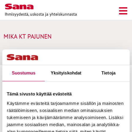
Ihmisyydestä, uskosta ja yhteiskunnasta
MIKA KT PAJUNEN
Suostumus
Yksityiskohdat
Tietoja
Toimitus
Yhteystiedot
Tämä sivusto käyttää evästeitä
Postiosoite
Käytämme evästeitä tarjoamamme sisällön ja mainosten
PL 48, 08101 LOHJA
räätälöimiseen, sosiaalisen median ominaisuuksien
tukemiseen ja kävijämäärämme analysoimiseen. Lisäksi
Kust
antaja ja j
ulkaisija
Kansan Raamattuseuran Säätiö sr
jaamme sosiaalisen median, mainosalan ja analytiikka-
alan kumppaneillemme tietoja siitä, miten käytät