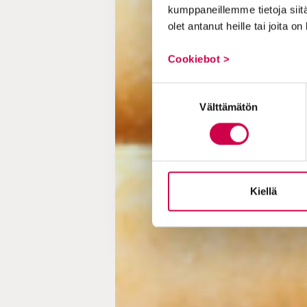
kumppaneillemme tietoja siitä
olet antanut heille tai joita o
Cookiebot >
Suostumuksen
Välttämätön
valinta
Kiellä