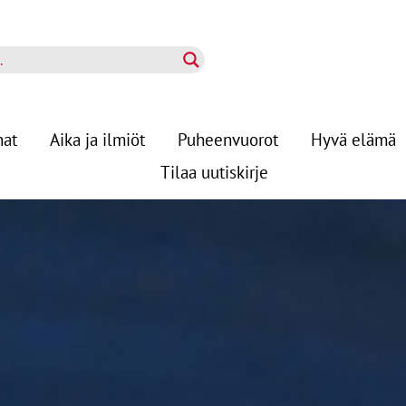
nat
Aika ja ilmiöt
Puheenvuorot
Hyvä elämä
Tilaa uutiskirje