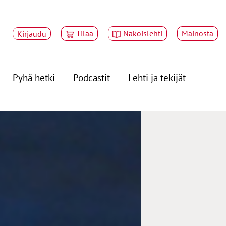
Tilaa
Näköislehti
Mainosta
Kirjaudu
Pyhä hetki
Podcastit
Lehti ja tekijät