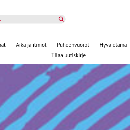
nat
Aika ja ilmiöt
Puheenvuorot
Hyvä elämä
Tilaa uutiskirje