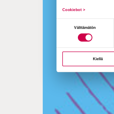
Cookiebot >
Suostumuksen
Välttämätön
valinta
Kiellä