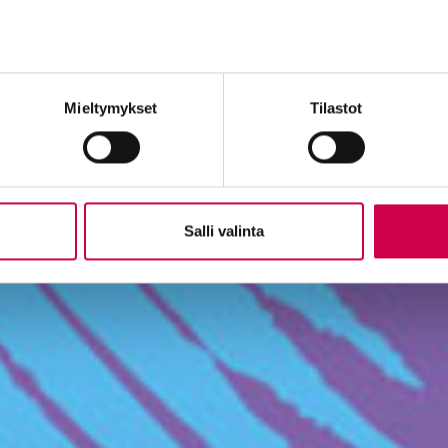
Mieltymykset
Tilastot
Salli valinta