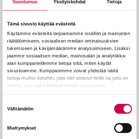
Suostumus
Yksityiskohdat
Tietoja
Raamatussa ei kertaakaan puhuta
Jumalan Kolminaisuudesta. ”Sen
Tämä sivusto käyttää evästeitä
sijaan sieltä löytyy Pyhän
Käytämme evästeitä tarjoamamme sisällön ja mainosten
Kolmiyhteisen Jumalan ilmoitus
räätälöimiseen, sosiaalisen median ominaisuuksien
itsestään Isänä ja Poikana ja Pyhänä
tukemiseen ja kävijämäärämme analysoimiseen. Lisäksi
Henkenä”, kirjoitta Mika KT Pajunen.
jaamme sosiaalisen median, mainosalan ja analytiikka-
alan kumppaneillemme tietoja siitä, miten käytät
sivustoamme. Kumppanimme voivat yhdistää näitä
tietoja muihin tietoihin, joita olet antanut heille tai joita on
Kristityt läntisessä kirkossa ovat 1300-
kerätty, kun olet käyttänyt heidän palvelujaan.
luvulta lähtien viettäneet helluntain
jälkeisenä sunnuntaina Pyhän
Cookiebot >
Kolminaisuuden juhlaa. Samalla tämä pyhä
Suostumuksen
Välttämätön
on uskontunnutuksen pyhä, sillä
valinta
Jumalahan on kristinuskon mukaan Isä,
Poika ja Pyhä Henki. Jumala on yksi, mutta
Mieltymykset
hän on ilmoittanut meille itsensä Isänä,