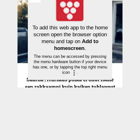
To add this web app to the home
screen open the browser option
menu and tap on
Add to
homescreen
.
The menu can be accessed by pressing
the menu hardware button if your device
has one, or by tapping the top right menu
Pyhä hetki | 21.06.2026
icon
.
Saarna | Hurskas poika ei ollut Isälle
sen rakkaampi kuin kaiken tuhlannut
veli