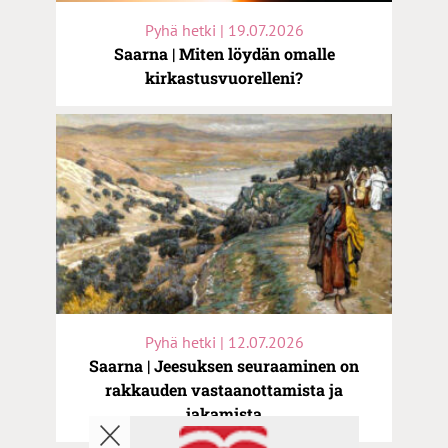
Pyhä hetki | 19.07.2026
Saarna | Miten löydän omalle
kirkastusvuorelleni?
Pyhä hetki | 12.07.2026
Saarna | Jeesuksen seuraaminen on
rakkauden vastaanottamista ja
jakamista