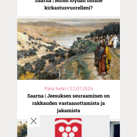
Saarna | Miten löydän omalle
kirkastusvuorelleni?
Pyhä hetki | 12.07.2026
Saarna | Jeesuksen seuraaminen on
rakkauden vastaanottamista ja
jakamista