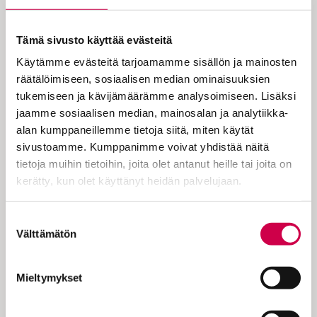
Jeesuksen vertaus rikkaasta
miehestä ja Lasaruksesta oli
Tämä sivusto käyttää evästeitä
aikanaan tunnettu kansansatu. Jeesus
Käytämme evästeitä tarjoamamme sisällön ja mainosten
käytti sitä opetuksessaan. Mutta
räätälöimiseen, sosiaalisen median ominaisuuksien
mikä on tuon vertauksen opetus?
tukemiseen ja kävijämäärämme analysoimiseen. Lisäksi
jaamme sosiaalisen median, mainosalan ja analytiikka-
alan kumppaneillemme tietoja siitä, miten käytät
Toisen helluntain jälkeisen sunnuntain
sivustoamme. Kumppanimme voivat yhdistää näitä
teema on Katoavat ja katoamattomat
tietoja muihin tietoihin, joita olet antanut heille tai joita on
aarteet. Evankeliumi opettaa, että
kerätty, kun olet käyttänyt heidän palvelujaan.
rikkauksien tavoittelu johtaa tekoihin,
joiden motiivina on itsekkyys. Sen sijaan
Cookiebot >
Suostumuksen
Jumalan rakkaus johtaa tekoihin, jotka
Välttämätön
valinta
toteuttavat Hänen tahtoaan. Kristitty pitää
esimerkkinään Jeesusta Kristusta.
Mieltymykset
Kirkkoisät opettivat, että Jeesuksessa…