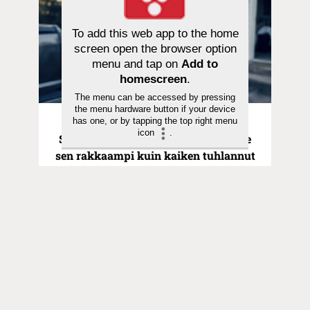
To add this web app to the home
screen open the browser option
menu and tap on
Add to
homescreen
.
The menu can be accessed by pressing
the menu hardware button if your device
has one, or by tapping the top right menu
Pyhä hetki | 21.06.2026
icon
.
Saarna | Hurskas poika ei ollut Isälle
sen rakkaampi kuin kaiken tuhlannut
veli
Toimitus