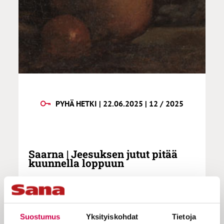
PYHÄ HETKI | 22.06.2025 | 12 / 2025
Saarna | Jeesuksen jutut pitää
kuunnella loppuun
Professori Lauri Thurén kertoo, että
Suostumus
Yksityiskohdat
Tietoja