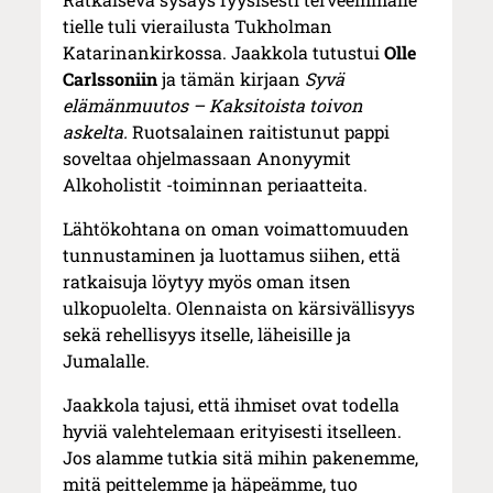
tielle tuli vierailusta Tukholman
Katarinankirkossa. Jaakkola tutustui
Olle
Carlssoniin
ja tämän kirjaan
Syvä
elämänmuutos – Kaksitoista toivon
askelta.
Ruotsalainen raitistunut pappi
soveltaa ohjelmassaan Anonyymit
Alkoholistit -toiminnan periaatteita.
Lähtökohtana on oman voimattomuuden
tunnustaminen ja luottamus siihen, että
ratkaisuja löytyy myös oman itsen
ulkopuolelta. Olennaista on kärsivällisyys
sekä rehellisyys itselle, läheisille ja
Jumalalle.
Jaakkola tajusi, että ihmiset ovat todella
hyviä valehtelemaan erityisesti itselleen.
Jos alamme tutkia sitä mihin pakenemme,
mitä peittelemme ja häpeämme, tuo