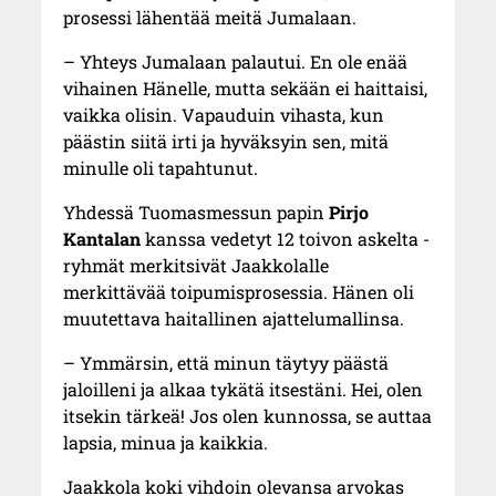
prosessi lähentää meitä Jumalaan.
– Yhteys Jumalaan palautui. En ole enää
vihainen Hänelle, mutta sekään ei haittaisi,
vaikka olisin. Vapauduin vihasta, kun
päästin siitä irti ja hyväksyin sen, mitä
minulle oli tapahtunut.
Yhdessä Tuomasmessun papin
Pirjo
Kantalan
kanssa vedetyt 12 toivon askelta -
ryhmät merkitsivät Jaakkolalle
merkittävää toipumisprosessia. Hänen oli
muutettava haitallinen ajattelumallinsa.
– Ymmärsin, että minun täytyy päästä
jaloilleni ja alkaa tykätä itsestäni. Hei, olen
itsekin tärkeä! Jos olen kunnossa, se auttaa
lapsia, minua ja kaikkia.
Jaakkola koki vihdoin olevansa arvokas