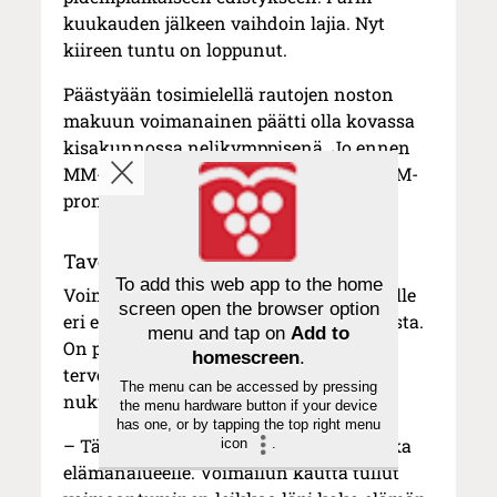
kuukauden jälkeen vaihdoin lajia. Nyt
kiireen tuntu on loppunut.
Päästyään tosimielellä rautojen noston
makuun voimanainen päätti olla kovassa
kisakunnossa nelikymppisenä. Jo ennen
MM-kisoja hän sai muutaman kerran SM-
pronssia.
Tavoitteena tasapaino
To add this web app to the home
Voimailu on opettanut Minna Jaakkolalle
screen open the browser option
eri elämänalueiden tasapainon vaalimista.
menu and tap on
Add to
On pakko syödä tarpeeksi paljon ja
homescreen
.
terveellisesti, jotta voi vahvistua. On
The menu can be accessed by pressing
nukuttava hyvin, jotta jaksaa treenata.
the menu hardware button if your device
has one, or by tapping the top right menu
– Tämän tajuaminen tuo tasapainoa joka
icon
.
elämänalueelle. Voimailun kautta tullut