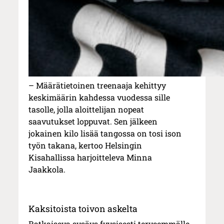
– Määrätietoinen treenaaja kehittyy
keskimäärin kahdessa vuodessa sille
tasolle, jolla aloittelijan nopeat
saavutukset loppuvat. Sen jälkeen
jokainen kilo lisää tangossa on tosi ison
työn takana, kertoo Helsingin
Kisahallissa harjoitteleva Minna
Jaakkola.
Kaksitoista toivon askelta
Ratkaiseva sysäys fyysisesti terveemmälle