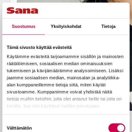
Suostumus
Yksityiskohdat
Tietoja
Tämä sivusto käyttää evästeitä
Käytämme evästeitä tarjoamamme sisällön ja mainosten
räätälöimiseen, sosiaalisen median ominaisuuksien
tukemiseen ja kävijämäärämme analysoimiseen. Lisäksi
jaamme sosiaalisen median, mainosalan ja analytiikka-
alan kumppaneillemme tietoja siitä, miten käytät
sivustoamme. Kumppanimme voivat yhdistää näitä
tietoja muihin tietoihin, joita olet antanut heille tai joita on
kerätty, kun olet käyttänyt heidän palvelujaan.
Voimannostosuorituksessa olennaista
Cookiebot >
Suostumuksen
on sekin, mitä tapahtuu henkisellä
Välttämätön
valinta
puolella. Korvien välinen liike on yhtä