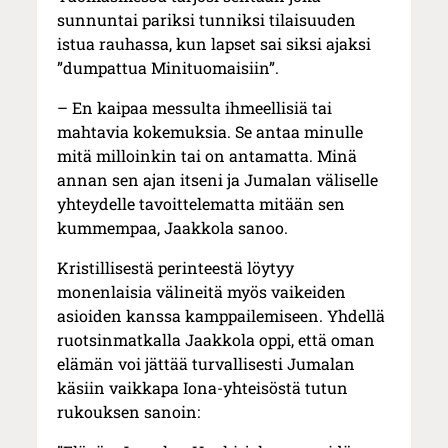
sunnuntai pariksi tunniksi tilaisuuden
istua rauhassa, kun lapset sai siksi ajaksi
”dumpattua Minituomaisiin”.
– En kaipaa messulta ihmeellisiä tai
mahtavia kokemuksia. Se antaa minulle
mitä milloinkin tai on antamatta. Minä
annan sen ajan itseni ja Jumalan väliselle
yhteydelle tavoittelematta mitään sen
kummempaa, Jaakkola sanoo.
Kristillisestä perinteestä löytyy
monenlaisia välineitä myös vaikeiden
asioiden kanssa kamppailemiseen. Yhdellä
ruotsinmatkalla Jaakkola oppi, että oman
elämän voi jättää turvallisesti Jumalan
käsiin vaikkapa Iona-yhteisöstä tutun
rukouksen sanoin: