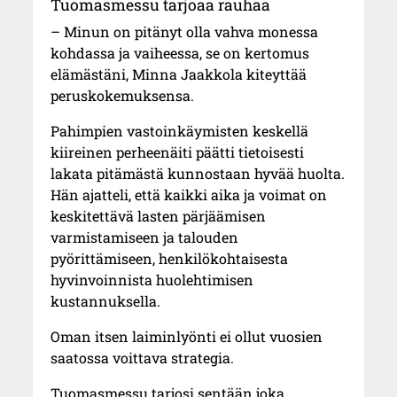
Tuomasmessu tarjoaa rauhaa
– Minun on pitänyt olla vahva monessa
kohdassa ja vaiheessa, se on kertomus
elämästäni, Minna Jaakkola kiteyttää
peruskokemuksensa.
Pahimpien vastoinkäymisten keskellä
kiireinen perheenäiti päätti tietoisesti
lakata pitämästä kunnostaan hyvää huolta.
Hän ajatteli, että kaikki aika ja voimat on
keskitettävä lasten pärjäämisen
varmistamiseen ja talouden
pyörittämiseen, henkilökohtaisesta
hyvinvoinnista huolehtimisen
kustannuksella.
Oman itsen laiminlyönti ei ollut vuosien
saatossa voittava strategia.
Tuomasmessu tarjosi sentään joka