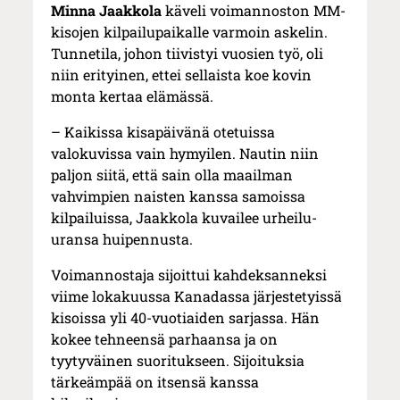
Minna Jaakkola
käveli voimannoston MM-
kisojen kilpailupaikalle varmoin askelin.
Tunnetila, johon tiivistyi vuosien työ, oli
niin erityinen, ettei sellaista koe kovin
monta kertaa elämässä.
– Kaikissa kisapäivänä otetuissa
valokuvissa vain hymyilen. Nautin niin
paljon siitä, että sain olla maailman
vahvimpien naisten kanssa samoissa
kilpailuissa, Jaakkola kuvailee urheilu-
uransa huipennusta.
Voimannostaja sijoittui kahdeksanneksi
viime lokakuussa Kanadassa järjestetyissä
kisoissa yli 40-vuotiaiden sarjassa. Hän
kokee tehneensä parhaansa ja on
tyytyväinen suoritukseen. Sijoituksia
tärkeämpää on itsensä kanssa