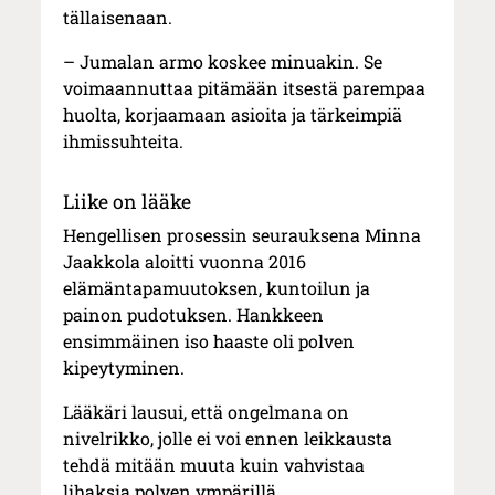
tällaisenaan.
– Jumalan armo koskee minuakin. Se
voimaannuttaa pitämään itsestä parempaa
huolta, korjaamaan asioita ja tärkeimpiä
ihmissuhteita.
Liike on lääke
Hengellisen prosessin seurauksena Minna
Jaakkola aloitti vuonna 2016
elämäntapamuutoksen, kuntoilun ja
painon pudotuksen. Hankkeen
ensimmäinen iso haaste oli polven
kipeytyminen.
Lääkäri lausui, että ongelmana on
nivelrikko, jolle ei voi ennen leikkausta
tehdä mitään muuta kuin vahvistaa
lihaksia polven ympärillä.