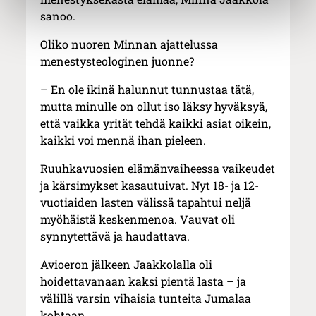
sanoo.
Oliko nuoren Minnan ajattelussa
menestysteologinen juonne?
– En ole ikinä halunnut tunnustaa tätä,
mutta minulle on ollut iso läksy hyväksyä,
että vaikka yrität tehdä kaikki asiat oikein,
kaikki voi mennä ihan pieleen.
Ruuhkavuosien elämänvaiheessa vaikeudet
ja kärsimykset kasautuivat. Nyt 18- ja 12-
vuotiaiden lasten välissä tapahtui neljä
myöhäistä keskenmenoa. Vauvat oli
synnytettävä ja haudattava.
Avioeron jälkeen Jaakkolalla oli
hoidettavanaan kaksi pientä lasta – ja
välillä varsin vihaisia tunteita Jumalaa
kohtaan.