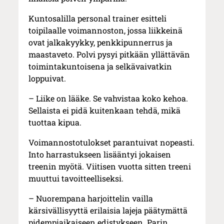
Kuntosalilla personal trainer esitteli
toipilaalle voimannoston, jossa liikkeinä
ovat jalkakyykky, penkkipunnerrus ja
maastaveto. Polvi pysyi pitkään yllättävän
toimintakuntoisena ja selkävaivatkin
loppuivat.
– Liike on lääke. Se vahvistaa koko kehoa.
Sellaista ei pidä kuitenkaan tehdä, mikä
tuottaa kipua.
Voimannostotulokset parantuivat nopeasti.
Into harrastukseen lisääntyi jokaisen
treenin myötä. Viitisen vuotta sitten treeni
muuttui tavoitteelliseksi.
– Nuorempana harjoittelin vailla
kärsivällisyyttä erilaisia lajeja päätymättä
pidempiaikaiseen edistykseen. Parin