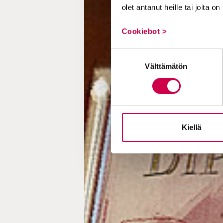
olet antanut heille tai joita o
Cookiebot >
Suostumuksen
Välttämätön
valinta
Kiellä