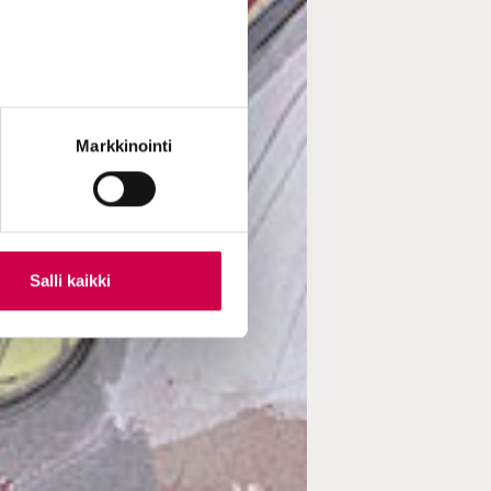
Markkinointi
Salli kaikki