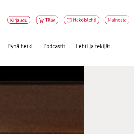
Tilaa
Näköislehti
Mainosta
Kirjaudu
Pyhä hetki
Podcastit
Lehti ja tekijät