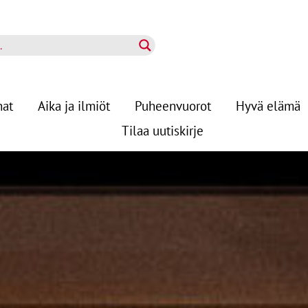
nat
Aika ja ilmiöt
Puheenvuorot
Hyvä elämä
Tilaa uutiskirje