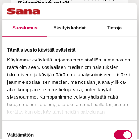
Kristuksen mieli
Suostumus
Yksityiskohdat
Tietoja
Kehotus mielenmuutokseen löytyy
eri tavoin myös Paavalin ajattelusta.
Tämä sivusto käyttää evästeitä
Hajaannuksen ja eripuran keskellä
Käytämme evästeitä tarjoamamme sisällön ja mainosten
apostoli ohjeisti kuulijoitaan
räätälöimiseen, sosiaalisen median ominaisuuksien
omaksumaan sellaisen mielen, joka
tukemiseen ja kävijämäärämme analysoimiseen. Lisäksi
Kristuksella oli.
jaamme sosiaalisen median, mainosalan ja analytiikka-
alan kumppaneillemme tietoja siitä, miten käytät
sivustoamme. Kumppanimme voivat yhdistää näitä
tietoja muihin tietoihin, joita olet antanut heille tai joita on
Ensimmäisessä korinttilaiskirjeessä
kerätty, kun olet käyttänyt heidän palvelujaan.
Paavali esittää väitteen, jonka voidaan
omalta osaltaan tulkita edustavan
Cookiebot >
Jeesuksen mielenmuutokseen kutsuvan
Suostumuksen
metanoia-opetuksen yhdenlaista
Välttämätön
valinta