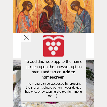
Sana avautuu | 10.06.2026
Mitä ajatella Jumalasta? Osa 2/5:
Sensuroitu käsky
To add this web app to the home
screen open the browser option
menu and tap on
Add to
homescreen
.
The menu can be accessed by pressing
the menu hardware button if your device
has one, or by tapping the top right menu
icon
.