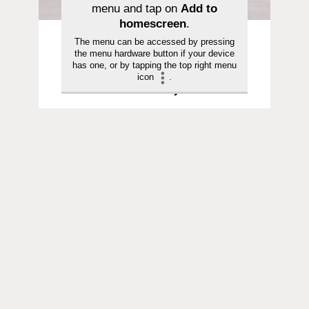
menu and tap on
Add to
homescreen
.
Aika ja ilmiöt | 27.07.2026
The menu can be accessed by pressing
the menu hardware button if your device
Ahdistavatko uutiset sodista?
has one, or by tapping the top right menu
Yhteisöllisyys auttaa, sanovat
icon
.
asiantuntijat
Aika ja ilmiöt | 14.04.2026
Teknomiljardööri Peter Thiel pitää
suljettuja luentoja antikristuksesta