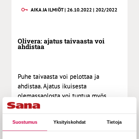
AIKA JA ILMIÖT | 26.10.2022 | 202/2022
Olivera: ajatus taivaasta voi
ahdistaa
Puhe taivaasta voi pelottaa ja
ahdistaa. Ajatus ikuisesta
olemassaolosta voi tuntua myös
tyhjänpäiväiseltä, jos mielikuviin ei
liity mitään, mitä rakastaa. Puuttuuko
Suostumus
Yksityiskohdat
Tietoja
kristillisestä julistuksesta jotain
olennaista, jos kutsu taivaaseen ei