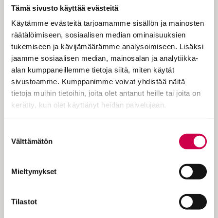
kiinnosta?
Tämä sivusto käyttää evästeitä
Käytämme evästeitä tarjoamamme sisällön ja mainosten
Laulaja-lauluntekijä Olivera eli
räätälöimiseen, sosiaalisen median ominaisuuksien
Katriina Ullakko teki laulun
tukemiseen ja kävijämäärämme analysoimiseen. Lisäksi
ajatuksistaan taivaasta. Hän sanoo,
jaamme sosiaalisen median, mainosalan ja analytiikka-
alan kumppaneillemme tietoja siitä, miten käytät
ettei kaipaa ikuista elämää, vaan
sivustoamme. Kumppanimme voivat yhdistää näitä
ajatus siitä tuntuu päinvastoin
tietoja muihin tietoihin, joita olet antanut heille tai joita on
ahdistavalta. Taivaspelkoa ja -ikävää
kerätty, kun olet käyttänyt heidän palvelujaan.
pohtivat myös Helsingin yliopiston
Cookiebot >
Suostumuksen
uskontotieteen professori Terhi
Välttämätön
valinta
Utriainen, Turun yliopiston
uskontotieteen dosentti Teemu
Mieltymykset
Mantsinen, Jyväskylän yliopiston
taidehistorian professori Heikki
Tilastot
Hanka, kirjailija Tommy Hellsten ja