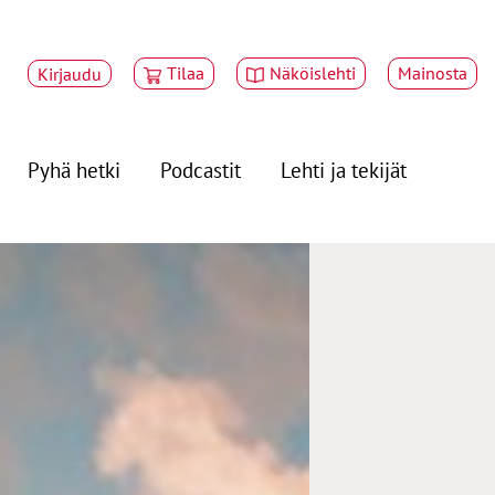
Tilaa
Näköislehti
Mainosta
Kirjaudu
Pyhä hetki
Podcastit
Lehti ja tekijät