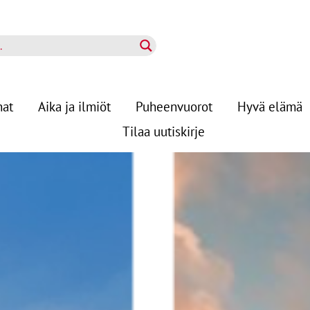
nat
Aika ja ilmiöt
Puheenvuorot
Hyvä elämä
Tilaa uutiskirje