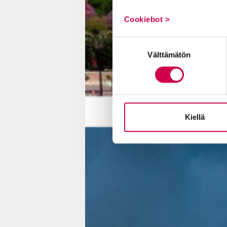
Cookiebot >
Suostumuksen
Välttämätön
valinta
Kiellä