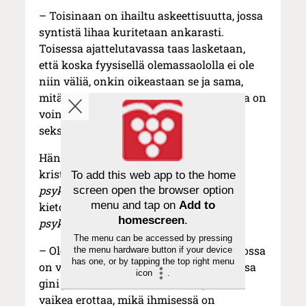
– Toisinaan on ihailtu askeettisuutta, jossa
syntistä lihaa kuritetaan ankarasti.
Toisessa ajattelutavassa taas lasketaan,
että koska fyysisellä olemassaololla ei ole
niin väliä, onkin oikeastaan se ja sama,
mitä sillä tehdään. Tämä lähestymistapa on
voinut ilmetä vaikkapa erilaisina
seksihurjasteluina, Heinimäki sanoo.
Hänen mukaansa juutalaisessa ja
kristillisessä traditiossa henki (kreikan
To add this web app to the home
psykhee
) ja ruumis (kreikan
sooma
)
screen open the browser option
menu and tap on
Add to
kietoutuvat yhteen, eli ihminen on
homescreen
.
psykosomaattinen
kokonaisuus.
The menu can be accessed by pressing
– Olen verrannut ihmistä gin toniciin, jossa
the menu hardware button if your device
has one, or by tapping the top right menu
on vaikea erottaa, milloin maistuu suussa
icon
.
gini ja milloin tonic. Samaan tapaan on
vaikea erottaa, mikä ihmisessä on