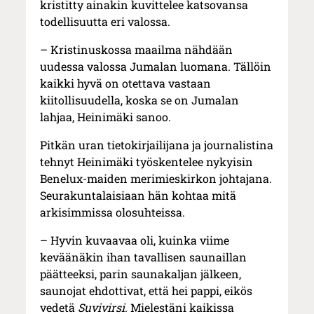
kristitty ainakin kuvittelee katsovansa
todellisuutta eri valossa.
– Kristinuskossa maailma nähdään
uudessa valossa Jumalan luomana. Tällöin
kaikki hyvä on otettava vastaan
kiitollisuudella, koska se on Jumalan
lahjaa, Heinimäki sanoo.
Pitkän uran tietokirjailijana ja journalistina
tehnyt Heinimäki työskentelee nykyisin
Benelux-maiden merimieskirkon johtajana.
Seurakuntalaisiaan hän kohtaa mitä
arkisimmissa olosuhteissa.
– Hyvin kuvaavaa oli, kuinka viime
keväänäkin ihan tavallisen saunaillan
päätteeksi, parin saunakaljan jälkeen,
saunojat ehdottivat, että hei pappi, eikös
vedetä
Suvivirsi
. Mielestäni kaikissa