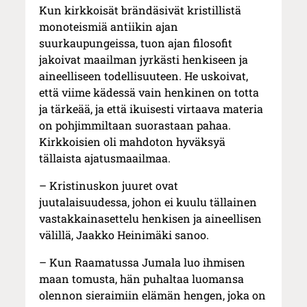
Kun kirkkoisät brändäsivät kristillistä
monoteismiä antiikin ajan
suurkaupungeissa, tuon ajan filosofit
jakoivat maailman jyrkästi henkiseen ja
aineelliseen todellisuuteen. He uskoivat,
että viime kädessä vain henkinen on totta
ja tärkeää, ja että ikuisesti virtaava materia
on pohjimmiltaan suorastaan pahaa.
Kirkkoisien oli mahdoton hyväksyä
tällaista ajatusmaailmaa.
– Kristinuskon juuret ovat
juutalaisuudessa, johon ei kuulu tällainen
vastakkainasettelu henkisen ja aineellisen
välillä, Jaakko Heinimäki sanoo.
– Kun Raamatussa Jumala luo ihmisen
maan tomusta, hän puhaltaa luomansa
olennon sieraimiin elämän hengen, joka on