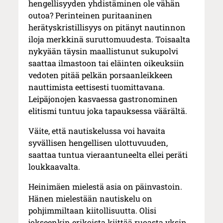
hengellisyyden yhdistäminen ole vähän
outoa? Perinteinen puritaaninen
herätyskristillisyys on pitänyt nautinnon
iloja merkkinä suruttomuudesta. Toisaalta
nykyään täysin maallistunut sukupolvi
saattaa ilmastoon tai eläinten oikeuksiin
vedoten pitää pelkän porsaanleikkeen
nauttimista eettisesti tuomittavana.
Leipäjonojen kasvaessa gastronominen
elitismi tuntuu joka tapauksessa väärältä.
Väite, että nautiskelussa voi havaita
syvällisen hengellisen ulottuvuuden,
saattaa tuntua vieraantuneelta ellei peräti
loukkaavalta.
Heinimäen mielestä asia on päinvastoin.
Hänen mielestään nautiskelu on
pohjimmiltaan kiitollisuutta. Olisi
jokseenkin erikoista kiittää ruoasta yksin,