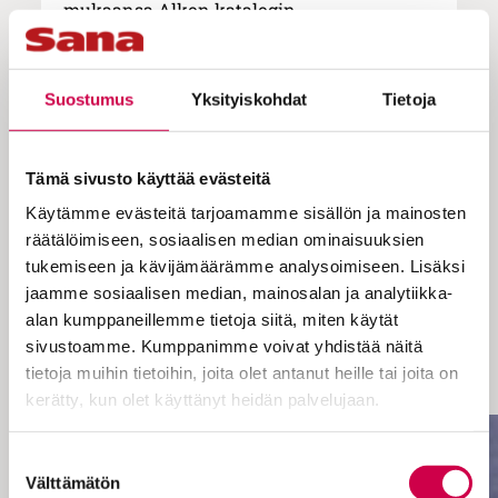
mukaansa Alkon katalogin.
– Merkkasin siihen kuulakärkikynällä
jokaisen tuotteen, joka jotenkin liittyi
Suostumus
Yksityiskohdat
Tietoja
kristilliseen kuvastoon. Näitä viinejä oli
lopulta kymmeniä, Heinimäki muistelee.
Tuosta hetkestä alkoi yli
Tämä sivusto käyttää evästeitä
neljännesvuosisadan kestänyt matka
Käytämme evästeitä tarjoamamme sisällön ja mainosten
nautiskelun teologisiin kysymyksiin.
räätälöimiseen, sosiaalisen median ominaisuuksien
tukemiseen ja kävijämäärämme analysoimiseen. Lisäksi
– Olenhan minä pikkupojasta asti tykännyt
jaamme sosiaalisen median, mainosalan ja analytiikka-
hyvästä ruoasta. Lapsuudessani oli hetken
alan kumppaneillemme tietoja siitä, miten käytät
kohotus arjen tavallisuudesta, kun äiti teki
sivustoamme. Kumppanimme voivat yhdistää näitä
lämpimiä voileipiä. Niissä oli jotakin
tietoja muihin tietoihin, joita olet antanut heille tai joita on
taivaallista.
kerätty, kun olet käyttänyt heidän palvelujaan.
Cookiebot >
Suostumuksen
Välttämätön
valinta