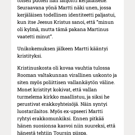
toisen puolen hän lahjoitti kerjäläiselle.
Seuraavana yönä Martti näki unen, jossa
kerjäläisen todellinen identiteetti paljastui,
kun itse Jeesus Kristus sanoi, että ”minun
oli kylmä, mutta tämä pakana Martinus
vaatetti minut”.
Unikokemuksen jälkeen Martti kääntyi
kristityksi.
Kristinuskosta oli kovaa vauhtia tulossa
Rooman valtakunnan virallinen uskonto ja
siten myös poliittisen vallankäytön väline.
Monet kristityt kokivat, että vallan
turmelema kirkko maallistuu, ja siksi he
perustivat erakkoyhteisöjä. Näin syntyi
luostarilaitos. Myös ex-upseeri Martti
ryhtyi erakkomunkiksi. Ennen pitkää
hänen suosionsa kasvoi niin suureksi, että
hänestä tehtiin Toursin piispa.