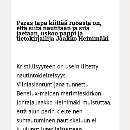
Paras tapa kiittää ruoasta on,
että siitä nautitaan ja sitä
jaetaan, uskoo pappi ja
tietokirjailija Jaakko Heinimäki
Kristillisyyteen on usein liitetty
nautintokielteisyys.
Viiniasiantuntijana tunnettu
Benelux-maiden merimieskirkon
johtaja Jaakko Heinimäki muistuttaa,
että alun perin kielteinen
suhtautuminen nautiskeluun ei
kuulunut luterilaisuuteen.