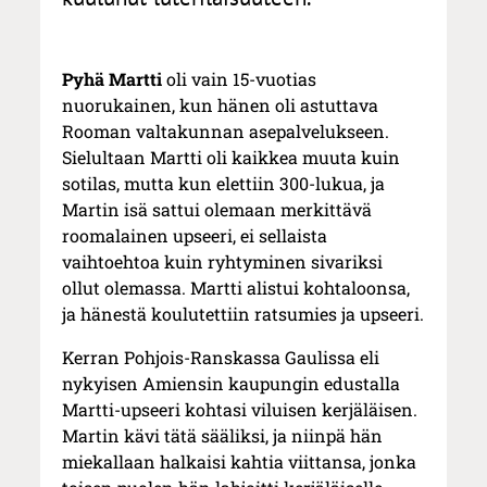
Pyhä Martti
oli vain 15-vuotias
nuorukainen, kun hänen oli astuttava
Rooman valtakunnan asepalvelukseen.
Sielultaan Martti oli kaikkea muuta kuin
sotilas, mutta kun elettiin 300-lukua, ja
Martin isä sattui olemaan merkittävä
roomalainen upseeri, ei sellaista
vaihtoehtoa kuin ryhtyminen sivariksi
ollut olemassa. Martti alistui kohtaloonsa,
ja hänestä koulutettiin ratsumies ja upseeri.
Kerran Pohjois-Ranskassa Gaulissa eli
nykyisen Amiensin kaupungin edustalla
Martti-upseeri kohtasi viluisen kerjäläisen.
Martin kävi tätä sääliksi, ja niinpä hän
miekallaan halkaisi kahtia viittansa, jonka