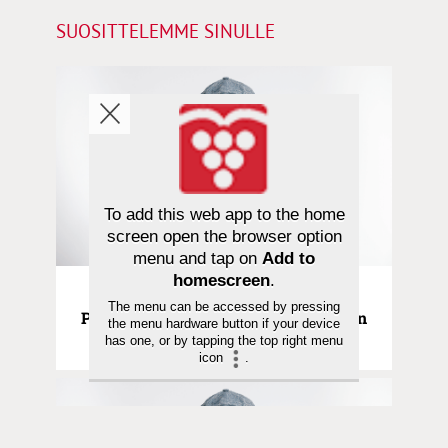
SUOSITTELEMME SINULLE
To add this web app to the home
screen open the browser option
menu and tap on
Add to
homescreen
.
Pääkirjoitus | 29.07.2026
The menu can be accessed by pressing
Pääkirjoitus | Kiitollisuus on kristityn
the menu hardware button if your device
tapa nähdä todellisuus
has one, or by tapping the top right menu
icon
.