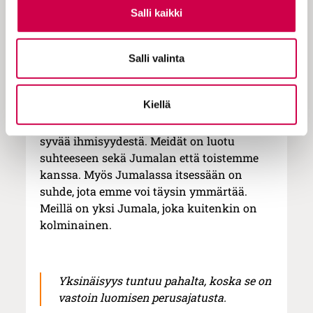
kuulluksi eikä ymmärretyksi. Ihminen voi
Salli kaikki
olla perheen keskellä ja silti yksin. Hän voi
istua kirkon penkissä ja tuntea, ettei kuulu
Salli valinta
joukkoon.
Luomiskertomuksen toteamus “ei ole hyvä
Kiellä
ihmisen olla yksinään” ei ole vain kuvaus
parisuhteen tarpeesta. Se kertoo jotakin
syvää ihmisyydestä. Meidät on luotu
suhteeseen sekä Jumalan että toistemme
kanssa. Myös Jumalassa itsessään on
suhde, jota emme voi täysin ymmärtää.
Meillä on yksi Jumala, joka kuitenkin on
kolminainen.
Yksinäisyys tuntuu pahalta, koska se on
vastoin luomisen perusajatusta.