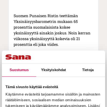
Suomen Punaisen Ristin teettämän
Yksinäisyysbarometrin mukaan 65
prosenttia suomalaisista kokee
yksinäisyyttä ainakin joskus. Noin kerran
viikossa yksinäisyyttä kokevia oli 21
prosenttia eli joka viides.
Vuotta aiemmin vastaavassa
tutkimuksessa joskus yksinäisyyttä
kokevia oli 59 prosenttia vastaajista ja noin
Suostumus
Yksityiskohdat
Tietoja
kerran viikossa 19 prosenttia.
Yksinäisyyden kokemukset ovat siis
kasvussa.
Tämä sivusto käyttää evästeitä
Eniten yksinäisyyttä oli 16–34-vuotiailla,
Käytämme evästeitä tarjoamamme sisällön ja mainosten
joiden tilanteessa näkyvät SPR:n mukaan
räätälöimiseen, sosiaalisen median ominaisuuksien
heikko taloustilanne ja mielenterveyden
tukemiseen ja kävijämäärämme analysoimiseen. Lisäksi