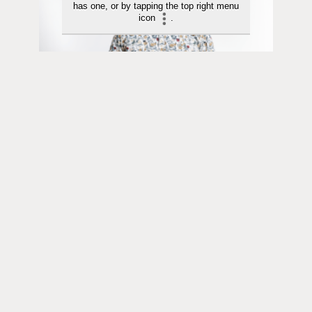
has one, or by tapping the top right menu
icon
.
Pääkirjoitus | 29.07.2026
Pääkirjoitus | Kiitollisuus on kristityn
tapa nähdä todellisuus