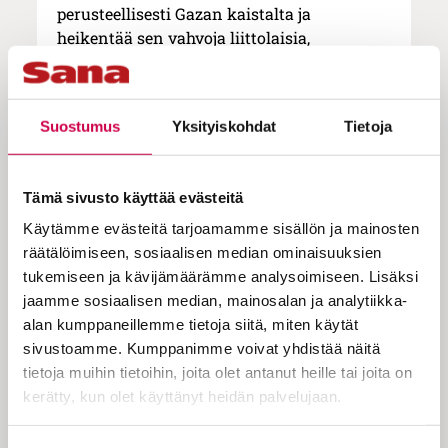
perusteellisesti Gazan kaistalta ja
heikentää sen vahvoja liittolaisia,
Libanonissa toimivaa Hizbollah-järjestöä ja
sen taustalla vaikuttavaa Irania.
Sekä sota että sen aloittanut terrori-isku
Suostumus
Yksityiskohdat
Tietoja
ovat olleet verisiä ja kauheita. Hamas on
käyttänyt ihmiskilpinä samoja gazalaisia,
jotka sen äänestivät valtaan vuonna 2006.
Tämä sivusto käyttää evästeitä
Sodan seurauksena Gazan alueen 2,3
Käytämme evästeitä tarjoamamme sisällön ja mainosten
miljoonaa asukasta yrittävät selvitä
räätälöimiseen, sosiaalisen median ominaisuuksien
keskellä tuhoa ja infrastruktuurin
tukemiseen ja kävijämäärämme analysoimiseen. Lisäksi
romahdusta. Kuolleita on eri arvioiden
jaamme sosiaalisen median, mainosalan ja analytiikka-
mukaan kymmeniä tuhansia, suuri osa
alan kumppaneillemme tietoja siitä, miten käytät
heistä siviilejä.
sivustoamme. Kumppanimme voivat yhdistää näitä
tietoja muihin tietoihin, joita olet antanut heille tai joita on
kerätty, kun olet käyttänyt heidän palvelujaan.
Isänsä, äitinsä, lapsensa tai sisarensa
väkivallan uhrina menettäneet ovat
Cookiebot >