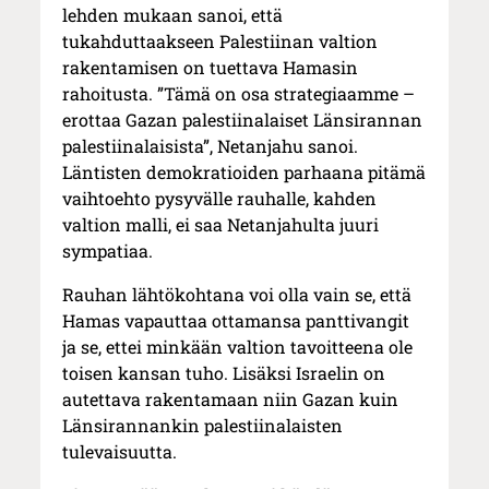
lehden mukaan sanoi, että
tukahduttaakseen Palestiinan valtion
rakentamisen on tuettava Hamasin
rahoitusta. ”Tämä on osa strategiaamme –
erottaa Gazan palestiinalaiset Länsirannan
palestiinalaisista”, Netanjahu sanoi.
Läntisten demokratioiden parhaana pitämä
vaihtoehto pysyvälle rauhalle, kahden
valtion malli, ei saa Netanjahulta juuri
sympatiaa.
Rauhan lähtökohtana voi olla vain se, että
Hamas vapauttaa ottamansa panttivangit
ja se, ettei minkään valtion tavoitteena ole
toisen kansan tuho. Lisäksi Israelin on
autettava rakentamaan niin Gazan kuin
Länsirannankin palestiinalaisten
tulevaisuutta.