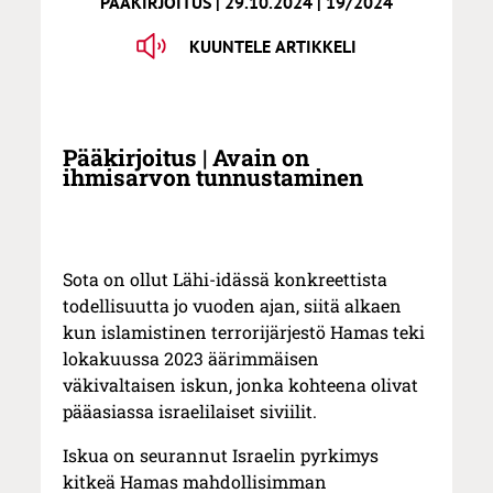
PÄÄKIRJOITUS | 29.10.2024 | 19/2024
KUUNTELE ARTIKKELI
Pääkirjoitus | Avain on
ihmisarvon tunnustaminen
Sota on ollut Lähi-idässä konkreettista
todellisuutta jo vuoden ajan, siitä alkaen
kun islamistinen terrorijärjestö Hamas teki
lokakuussa 2023 äärimmäisen
väkivaltaisen iskun, jonka kohteena olivat
pääasiassa israelilaiset siviilit.
Iskua on seurannut Israelin pyrkimys
kitkeä Hamas mahdollisimman