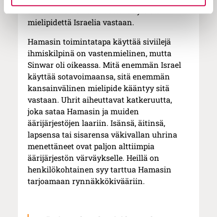
siviilien kuolemat muuttavat yleistä
mielipidettä Israelia vastaan.
Hamasin toimintatapa käyttää siviilejä
ihmiskilpinä on vastenmielinen, mutta
Sinwar oli oikeassa. Mitä enemmän Israel
käyttää sotavoimaansa, sitä enemmän
kansainvälinen mielipide kääntyy sitä
vastaan. Uhrit aiheuttavat katkeruutta,
joka sataa Hamasin ja muiden
äärijärjestöjen laariin. Isänsä, äitinsä,
lapsensa tai sisarensa väkivallan uhrina
menettäneet ovat paljon alttiimpia
äärijärjestön värväykselle. Heillä on
henkilökohtainen syy tarttua Hamasin
tarjoamaan rynnäkkökivääriin.