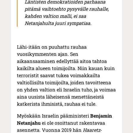
Läntisten demokratioiden parhaana
pitämä vaihtoehto pysyvälle rauhalle,
kahden valtion malli, ei saa
Netanjahulta juuri sympatiaa.
Lähi-itään on puuhattu rauhaa
vuosikymmenten ajan. Sen
aikaansaaminen edellyttää aitoa tahtoa
kaikilta alueen toimijoilta. Niin kauan kuin
terroristit saavat tukea voimakkailta
valtiollisilta toimijoilta, joiden tavoitteena
on yhden valtion eli Israelin tuho, ja voimaa
aina uusista läheisensä menettäneistä
katkerista ihmisistä, rauhaa ei tule.
Myöskään Israelin pääministeri
Benjamin
Netanjahu
ei ole osoittanut rakentavaa
asennetta. Vuonna 2019 hän
Haaretz
-