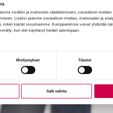
itä
mme sisällön ja mainosten räätälöimiseen, sosiaalisen median
iseen. Lisäksi jaamme sosiaalisen median, mainosalan ja analy
, miten käytät sivustoamme. Kumppanimme voivat yhdistää näitä t
n kerätty, kun olet käyttänyt heidän palvelujaan.
Mieltymykset
Tilastot
Salli valinta