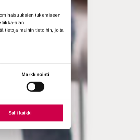
 ominaisuuksien tukemiseen
tiikka-alan
ietoja muihin tietoihin, joita
Markkinointi
Salli kaikki