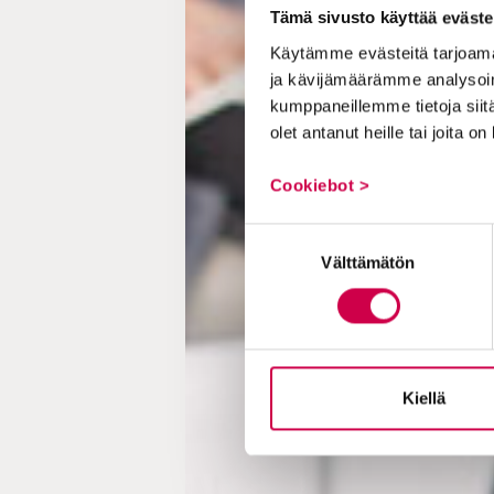
Tämä sivusto käyttää eväste
Käytämme evästeitä tarjoama
ja kävijämäärämme analysoim
kumppaneillemme tietoja siitä
olet antanut heille tai joita o
Cookiebot >
Suostumuksen
Välttämätön
valinta
Kiellä