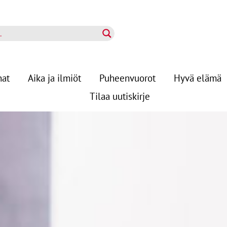
nat
Aika ja ilmiöt
Puheenvuorot
Hyvä elämä
Tilaa uutiskirje