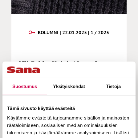
KOLUMNI | 22.01.2025 | 1 / 2025
Olli-Pekka Vainio | Iso paha
Augustinus
Suostumus
Yksityiskohdat
Tietoja
Filosofi Jean Bethke Ehlstain on todennut,
että kirkkoisä Augustinus on viheliäinen
Tämä sivusto käyttää evästeitä
ongelma modernille ihmiselle. Hän on
Käytämme evästeitä tarjoamamme sisällön ja mainosten
kulttuurimme isä, mutta suhtaudumme
räätälöimiseen, sosiaalisen median ominaisuuksien
häneen kuin murrosikäinen vanhempiinsa.
tukemiseen ja kävijämäärämme analysoimiseen. Lisäksi
Kaikki nykymaailman pahat ja patologiat