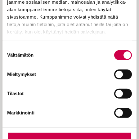
jaamme sosiaalisen median, mainosalan ja analytiikka-
on koetettu tavalla tai toisella vierittää
alan kumppaneillemme tietoja siitä, miten käytät
tuon pohjoisafrikkalaisen kirkkoisän
sivustoamme. Kumppanimme voivat yhdistää näitä
kontolle. Mitä…
tietoja muihin tietoihin, joita olet antanut heille tai joita on
kerätty, kun olet käyttänyt heidän palvelujaan.
Cookiebot >
Suostumuksen
Välttämätön
valinta
KOKEILE KUUKAUSI
EUROLLA
Mieltymykset
Tutustu Sanan digitilaukseen
1 € / 1 kk. Se on helppoa ja
Tilastot
turvallista, voit perua
tilauksen milloin hyvänsä.
Markkinointi