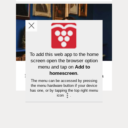
To add this web app to the home
screen open the browser option
menu and tap on
Add to
Kolumni | 29.05.2026
homescreen
.
Haukio | Valon voima – kulttuurista
The menu can be accessed by pressing
hyvinvointia
the menu hardware button if your device
has one, or by tapping the top right menu
icon
.