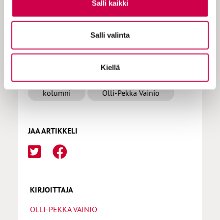
Tilaa Sana
Salli kaikki
Salli valinta
LISÄÄ AIHEPIIRISTÄ
Kiellä
kolumni
Olli-Pekka Vainio
JAA ARTIKKELI
KIRJOITTAJA
OLLI-PEKKA VAINIO