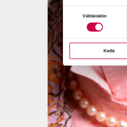
Suostumuksen
Välttämätön
valinta
Kiellä