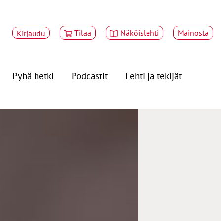
Tilaa
Näköislehti
Mainosta
Kirjaudu
Pyhä hetki
Podcastit
Lehti ja tekijät