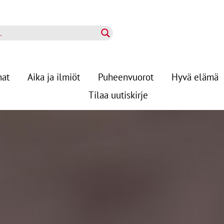
nat
Aika ja ilmiöt
Puheenvuorot
Hyvä elämä
Tilaa uutiskirje