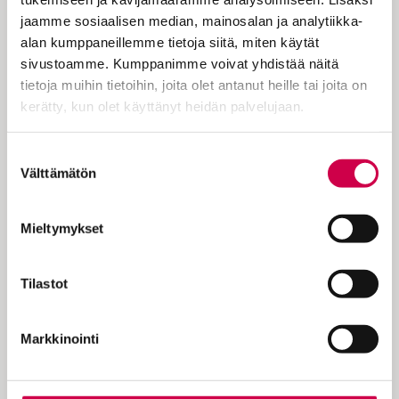
perjantai. Olisi täysi-ikäinen, saisi
jaamme sosiaalisen median, mainosalan ja analytiikka-
ajokortin. Bussi tulisi, tai ratikka. Laukku
alan kumppaneillemme tietoja siitä, miten käytät
ilmestyisi lentokentän hihnalle. Olisi
sivustoamme. Kumppanimme voivat yhdistää näitä
lounastauko tai kahvipaussi. Työpäivä ohi,
tietoja muihin tietoihin, joita olet antanut heille tai joita on
lapsi…
kerätty, kun olet käyttänyt heidän palvelujaan.
Cookiebot >
Suostumuksen
Välttämätön
valinta
KOKEILE KUUKAUSI
Mieltymykset
EUROLLA
Tutustu Sanan digitilaukseen
Tilastot
1 € / 1 kk. Se on helppoa ja
turvallista, voit perua
Markkinointi
tilauksen milloin hyvänsä.