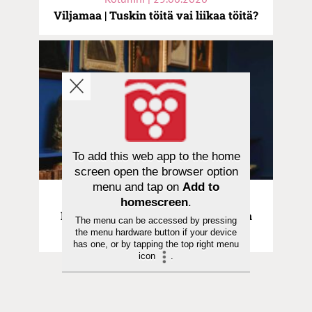
Viljamaa | Tuskin töitä vai liikaa töitä?
To add this web app to the home
screen open the browser option
menu and tap on
Add to
Kolumni | 29.05.2026
homescreen
.
Haukio | Valon voima – kulttuurista
The menu can be accessed by pressing
hyvinvointia
the menu hardware button if your device
has one, or by tapping the top right menu
icon
.