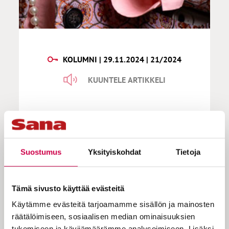
KOLUMNI | 29.11.2024 | 21/2024
KUUNTELE ARTIKKELI
Mrs. Middleage | Onnellinen
elämä on odottamisen
unohtamista
Suostumus
Yksityiskohdat
Tietoja
Tämä sivusto käyttää evästeitä
Ihminen odottaa. Sitä, että olisi kesä, tai
Käytämme evästeitä tarjoamamme sisällön ja mainosten
ainakin loma, ja aurinko paistaisi, eikä
räätälöimiseen, sosiaalisen median ominaisuuksien
sataisi. Kaamos olisi ohi, ja että olisi
tukemiseen ja kävijämäärämme analysoimiseen. Lisäksi