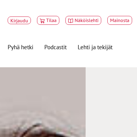
Tilaa
Näköislehti
Mainosta
Kirjaudu
Pyhä hetki
Podcastit
Lehti ja tekijät