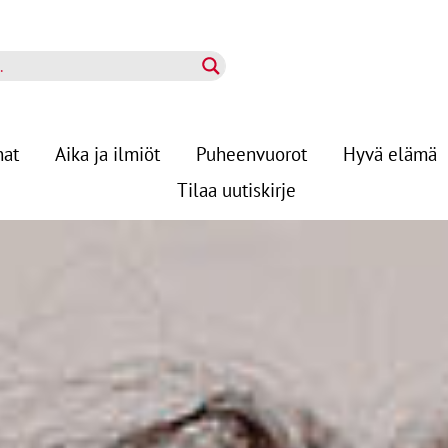
nat
Aika ja ilmiöt
Puheenvuorot
Hyvä elämä
Tilaa uutiskirje