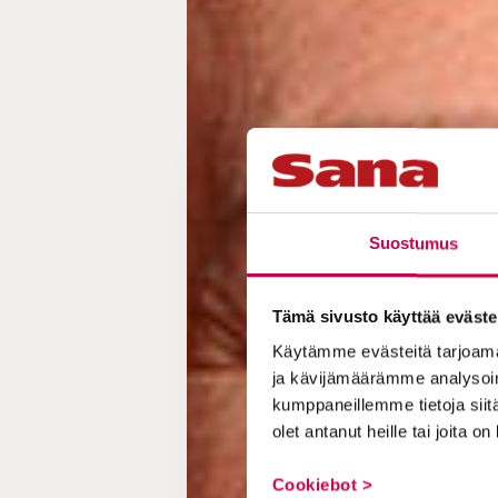
Suostumus
Tämä sivusto käyttää eväste
Käytämme evästeitä tarjoama
ja kävijämäärämme analysoim
kumppaneillemme tietoja siitä
olet antanut heille tai joita o
Cookiebot >