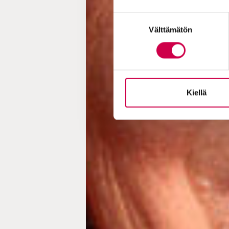
Suostumuksen
Välttämätön
valinta
Kiellä