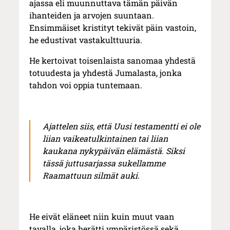
ajassa eli muunnuttava tämän päivän
ihanteiden ja arvojen suuntaan.
Ensimmäiset kristityt tekivät päin vastoin,
he edustivat vastakulttuuria.
He kertoivat toisenlaista sanomaa yhdestä
totuudesta ja yhdestä Jumalasta, jonka
tahdon voi oppia tuntemaan.
Ajattelen siis, että Uusi testamentti ei ole
liian vaikeatulkintainen tai liian
kaukana nykypäivän elämästä. Siksi
tässä juttusarjassa sukellamme
Raamattuun silmät auki.
He eivät eläneet niin kuin muut vaan
tavalla, joka herätti ympäristössä sekä