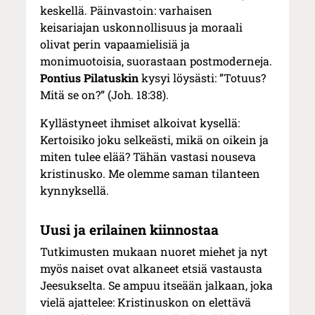
keskellä. Päinvastoin: varhaisen
keisariajan uskonnollisuus ja moraali
olivat perin vapaamielisiä ja
monimuotoisia, suorastaan postmoderneja.
Pontius Pilatuskin
kysyi löysästi: ”Totuus?
Mitä se on?” (Joh. 18:38).
Kyllästyneet ihmiset alkoivat kysellä:
Kertoisiko joku selkeästi, mikä on oikein ja
miten tulee elää? Tähän vastasi nouseva
kristinusko. Me olemme saman tilanteen
kynnyksellä.
Uusi ja erilainen kiinnostaa
Tutkimusten mukaan nuoret miehet ja nyt
myös naiset ovat alkaneet etsiä vastausta
Jeesukselta. Se ampuu itseään jalkaan, joka
vielä ajattelee: Kristinuskon on elettävä