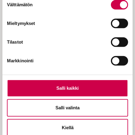
Välttämätön
valinta
Mieltymykset
Kristillinen elämäntapa on aina saanut
vaikutteita siitä ilmapiiristä, jonka keskellä
eletään.
Tilastot
Nyt en lähde vertailemaan nykyajan
näkemyksiä vaan kysyn, miten
Raamattu
Markkinointi
ja etenkin Uusi testamentti neuvovat
Jeesukseen
uskovia elämään. Silti kaikki
kristillinen elämä nousee yhä Raamatun
pohjalta. Jokainen Jeesuksen seuraaja
Salli kaikki
arvostaa – ainakin periaatteessa – hänen
ja hänen apostoliensa opetuksia. Siksi
Salli valinta
tässäkin asiassa kannattaa kurkistaa
pyhiin kirjoituksiin.
Kiellä
Suuri valhe Raamatusta