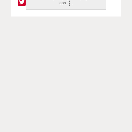
icon
.
SUOSITTELEMME SINULLE
Vanhan testamentin helmiä ja arvoituksia,
Sana avautuu | 18.06.2026
Kuula | Miksi Vanha testamentti ei
puhu lähetystyöstä?