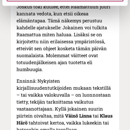
Joskus toki kuulee, ettei Raamattuun juuri
kannata vedota, kun etsii oikeaa
elämäntapaa. Tämä näkemys perustuu
kahdelle ajatukselle: Jokainen voi tulkita
Raamattua miten haluaa. Lisäksi se on
kirjoitettu niin erilaisessa ympäristössä,
etteivät sen ohjeet kosketa tämän päivän
suomalaista. Molemmat väitteet ovat
totuudenjälkeisen ajan tuotetta eli
humbuugia.
Ensinnä: Nykyisten
kirjallisuudentutkijoiden mukaan tekstillä
– tai vaikka valokuvalla – on luonnostaan
tietty, tekijän tarkoittama vaikutus
vastaanottajaan. Kyllä jokainen suurin
piirtein oivaltaa, mitä
Väinö Linna
tai
Klaus
Härö
tahtoivat kertoa, vaikka lukeekin tai
katsookin omalla tavallaan.